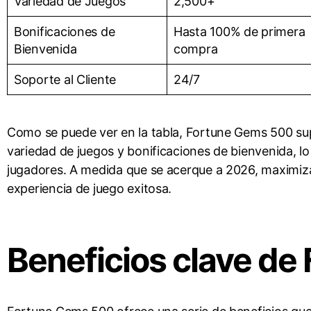
Variedad de Juegos
2,500+
Bonificaciones de
Hasta 100% de primera
Bienvenida
compra
Soporte al Cliente
24/7
Como se puede ver en la tabla, Fortune Gems 500 su
variedad de juegos y bonificaciones de bienvenida, lo
jugadores. A medida que se acerque a 2026, maximiza
experiencia de juego exitosa.
Beneficios clave d