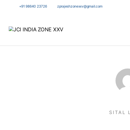
+91 98640 23726
zprajeshzonexxv@gmail.com
SITAL 