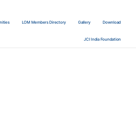
nities
LOM Members Directory
Gallery
Download
JCI India Foundation