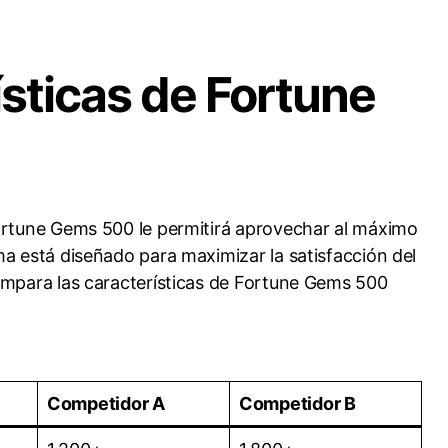
ísticas de Fortune
Fortune Gems 500 le permitirá aprovechar al máximo
ma está diseñado para maximizar la satisfacción del
compara las características de Fortune Gems 500
Competidor A
Competidor B