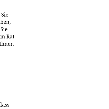
 Sie
aben,
 Sie
um Rat
 Ihnen
dass