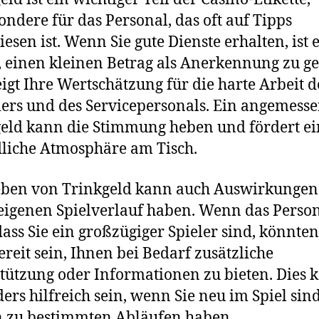
ondere für das Personal, das oft auf Tipps
esen ist. Wenn Sie gute Dienste erhalten, ist 
, einen kleinen Betrag als Anerkennung zu g
eigt Ihre Wertschätzung für die harte Arbeit d
ers und des Servicepersonals. Ein angemess
eld kann die Stimmung heben und fördert ei
liche Atmosphäre am Tisch.
eben von Trinkgeld kann auch Auswirkungen
eigenen Spielverlauf haben. Wenn das Perso
 dass Sie ein großzügiger Spieler sind, könnten
ereit sein, Ihnen bei Bedarf zusätzliche
tützung oder Informationen zu bieten. Dies 
ers hilfreich sein, wenn Sie neu im Spiel sin
 zu bestimmten Abläufen haben.