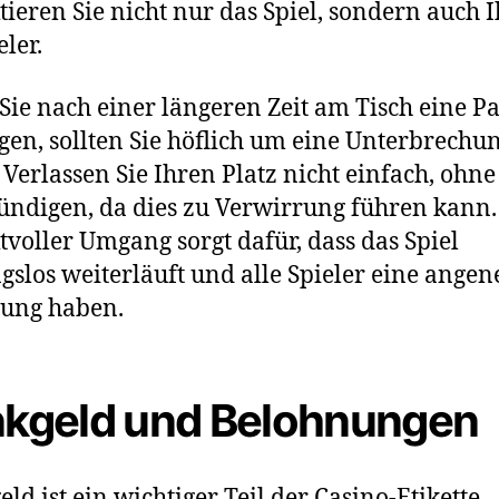
tieren Sie nicht nur das Spiel, sondern auch 
eler.
ie nach einer längeren Zeit am Tisch eine P
gen, sollten Sie höflich um eine Unterbrechu
. Verlassen Sie Ihren Platz nicht einfach, ohne
ndigen, da dies zu Verwirrung führen kann.
tvoller Umgang sorgt dafür, dass das Spiel
gslos weiterläuft und alle Spieler eine ange
rung haben.
nkgeld und Belohnungen
eld ist ein wichtiger Teil der Casino-Etikette,