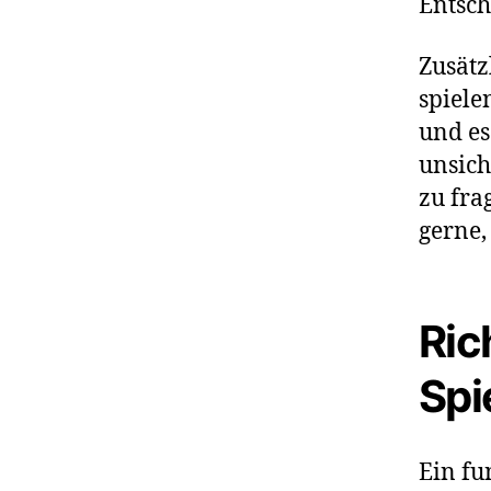
Entsch
Zusätz
spiele
und es
unsich
zu fra
gerne,
Ric
Spi
Ein fu