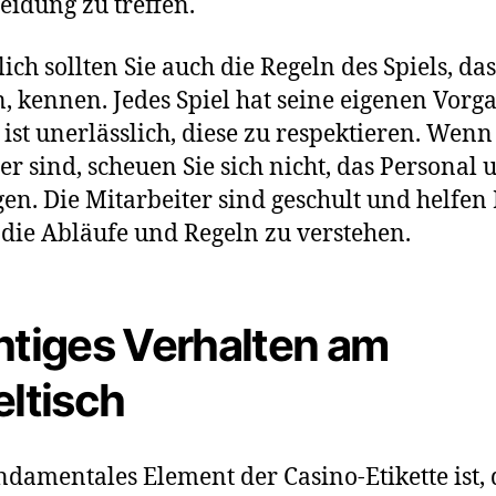
eidung zu treffen.
lich sollten Sie auch die Regeln des Spiels, das
n, kennen. Jedes Spiel hat seine eigenen Vorg
 ist unerlässlich, diese zu respektieren. Wenn
er sind, scheuen Sie sich nicht, das Personal 
gen. Die Mitarbeiter sind geschult und helfen
 die Abläufe und Regeln zu verstehen.
htiges Verhalten am
eltisch
ndamentales Element der Casino-Etikette ist, 