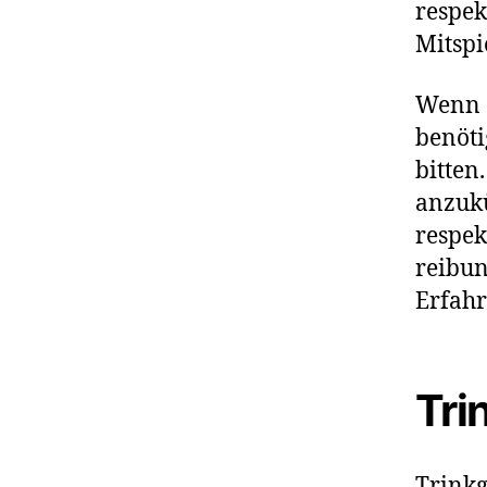
respek
Mitspi
Wenn S
benöti
bitten
anzukü
respek
reibun
Erfah
Tri
Trinkg