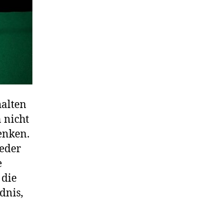
halten
 nicht
enken.
jeder
e
 die
dnis,