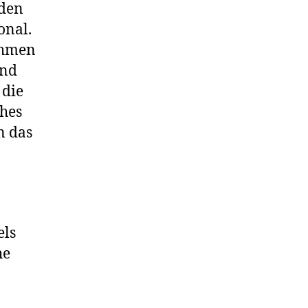
 den
onal.
ehmen
und
 die
ches
n das
els
he