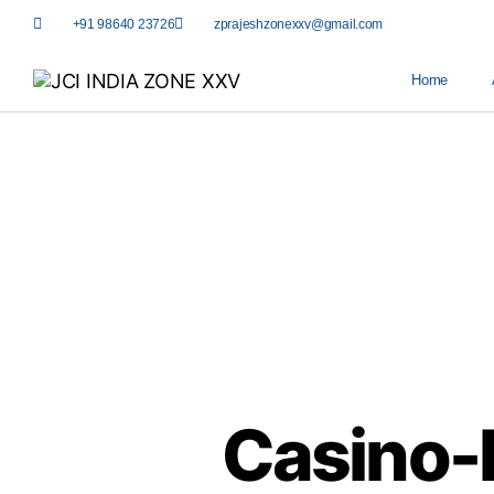
+91 98640 23726
zprajeshzonexxv@gmail.com
Home
Casino-E