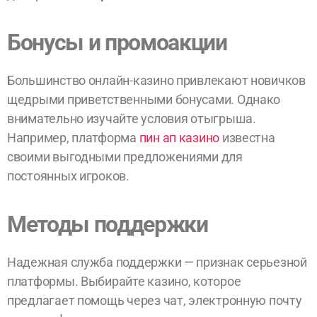
Бонусы и промоакции
Большинство онлайн-казино привлекают новичков
щедрыми приветственными бонусами. Однако
внимательно изучайте условия отыгрыша.
Например, платформа
пин ап казино
известна
своими выгодными предложениями для
постоянных игроков.
Методы поддержки
Надежная служба поддержки — признак серьезной
платформы. Выбирайте казино, которое
предлагает помощь через чат, электронную почту