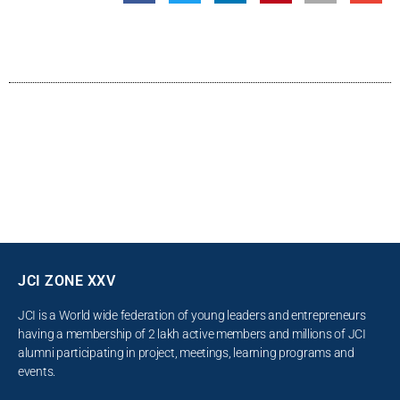
JCI ZONE XXV
JCI is a World wide federation of young leaders and entrepreneurs
having a membership of 2 lakh active members and millions of JCI
alumni participating in project, meetings, learning programs and
events.