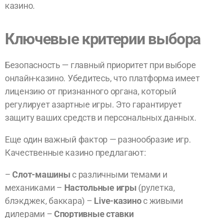
казино.
Ключевые критерии выбора
Безопасность — главный приоритет при выборе
онлайн-казино. Убедитесь, что платформа имеет
лицензию от признанного органа, который
регулирует азартные игры. Это гарантирует
защиту ваших средств и персональных данных.
Еще один важный фактор — разнообразие игр.
Качественные казино предлагают:
–
Слот-машины
с различными темами и
механиками –
Настольные игры
(рулетка,
блэкджек, баккара) –
Live-казино
с живыми
дилерами –
Спортивные ставки