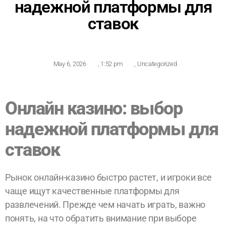
надежной платформы для
ставок
May 6, 2026
,
1:52 pm
,
Uncategorized
Онлайн казино: выбор
надежной платформы для
ставок
Рынок онлайн-казино быстро растет, и игроки все
чаще ищут качественные платформы для
развлечений. Прежде чем начать играть, важно
понять, на что обратить внимание при выборе