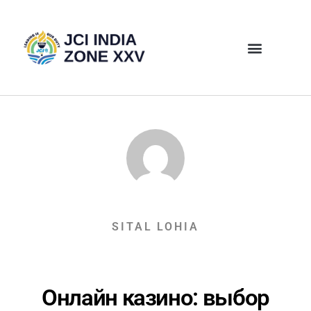
SITAL LOHIA
Онлайн казино: выбор