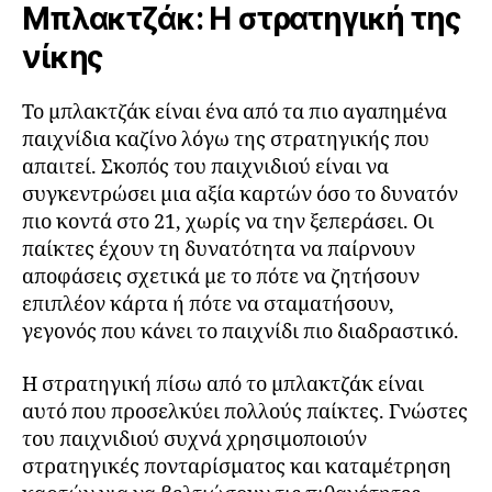
Μπλακτζάκ: Η στρατηγική της
νίκης
Το μπλακτζάκ είναι ένα από τα πιο αγαπημένα
παιχνίδια καζίνο λόγω της στρατηγικής που
απαιτεί. Σκοπός του παιχνιδιού είναι να
συγκεντρώσει μια αξία καρτών όσο το δυνατόν
πιο κοντά στο 21, χωρίς να την ξεπεράσει. Οι
παίκτες έχουν τη δυνατότητα να παίρνουν
αποφάσεις σχετικά με το πότε να ζητήσουν
επιπλέον κάρτα ή πότε να σταματήσουν,
γεγονός που κάνει το παιχνίδι πιο διαδραστικό.
Η στρατηγική πίσω από το μπλακτζάκ είναι
αυτό που προσελκύει πολλούς παίκτες. Γνώστες
του παιχνιδιού συχνά χρησιμοποιούν
στρατηγικές πονταρίσματος και καταμέτρηση