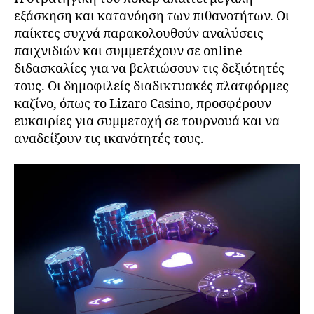
εξάσκηση και κατανόηση των πιθανοτήτων. Οι
παίκτες συχνά παρακολουθούν αναλύσεις
παιχνιδιών και συμμετέχουν σε online
διδασκαλίες για να βελτιώσουν τις δεξιότητές
τους. Οι δημοφιλείς διαδικτυακές πλατφόρμες
καζίνο, όπως το Lizaro Casino, προσφέρουν
ευκαιρίες για συμμετοχή σε τουρνουά και να
αναδείξουν τις ικανότητές τους.