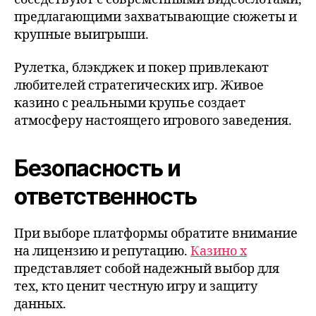
предлагающими захватывающие сюжеты и
крупные выигрыши.
Рулетка, блэкджек и покер привлекают
любителей стратегических игр. Живое
казино с реальными крупье создает
атмосферу настоящего игрового заведения.
Безопасность и
ответственность
При выборе платформы обратите внимание
на лицензию и репутацию.
Казино х
представляет собой надежный выбор для
тех, кто ценит честную игру и защиту
данных.