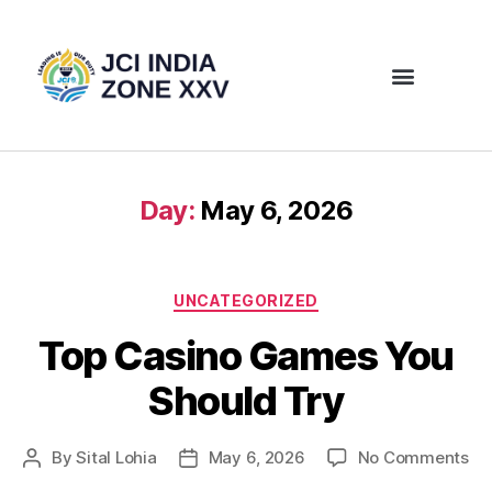
Day:
May 6, 2026
UNCATEGORIZED
Top Casino Games You
Should Try
By
Sital Lohia
May 6, 2026
No Comments