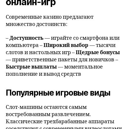
онлайн-игр
Современные казино предлагают
множество достоинств:
–
Доступность
— играйте со смартфона или
компьютера –
Широкий выбор
— тысячи
слотов и настольных игр –
Щедрые бонусы
— приветственные пакеты для новичков –
Быстрые выплаты
— моментальное
пополнение и вывод средств
Популярные игровые виды
Слот-машины остаются самым
востребованным развлечением.
Классические трехбарабанные аппараты
соседствуют с современными видеослотами,