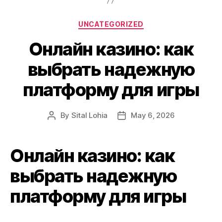
UNCATEGORIZED
Онлайн казино: как
выбрать надежную
платформу для игры
By
Sital Lohia
May 6, 2026
Онлайн казино: как
выбрать надежную
платформу для игры