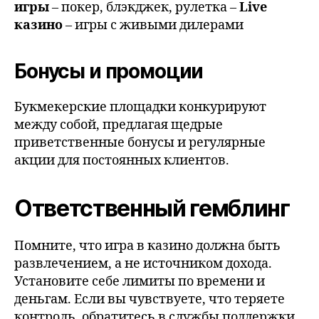
игры
– покер, блэкджек, рулетка –
Live
казино
– игры с живыми дилерами
Бонусы и промоции
Букмекерские площадки конкурируют
между собой, предлагая щедрые
приветственные бонусы и регулярные
акции для постоянных клиентов.
Ответственный гемблинг
Помните, что игра в казино должна быть
развлечением, а не источником дохода.
Установите себе лимиты по времени и
деньгам. Если вы чувствуете, что теряете
контроль, обратитесь в службы поддержки