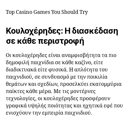
Top Casino Games You Should Try
Κουλοχέρηδες: Η διασκέδαση
σε κάθε περιστροφή
Οι κουλοχέρηδες είναι αναμφισβήτητα τα πιο
δημοφιλή παιχνίδια σε κάθε καζίνο, είτε
διαδικτυακά είτε φυσικά. Η απλότητα του
παιχνιδιού, σε συνδυασμό με την ποικιλία
θεμάτων και σχεδίων, προσελκύει εκατομμύρια
παίκτες κάθε μέρα. Με τις μοντέρνες
τεχνολογίες, οι κουλοχέρηδες προσφέρουν
γραφικά υψηλής ποιότητας και ηχητικά εφέ που
ενισχύουν την εμπειρία παιχνιδιού.