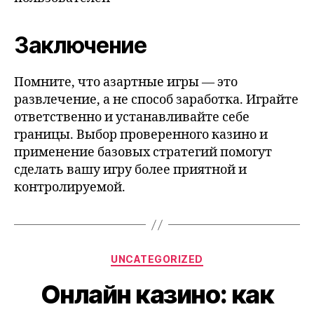
Заключение
Помните, что азартные игры — это
развлечение, а не способ заработка. Играйте
ответственно и устанавливайте себе
границы. Выбор проверенного казино и
применение базовых стратегий помогут
сделать вашу игру более приятной и
контролируемой.
UNCATEGORIZED
Онлайн казино: как