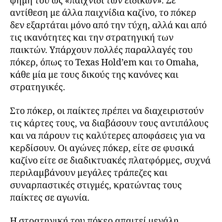
φήμη του ως «παιχνίδι των ειδικών». Σε
αντίθεση με άλλα παιχνίδια καζίνο, το πόκερ
δεν εξαρτάται μόνο από την τύχη, αλλά και από
τις ικανότητες και την στρατηγική των
παικτών. Υπάρχουν πολλές παραλλαγές του
πόκερ, όπως το Texas Hold’em και το Omaha,
κάθε μία με τους δικούς της κανόνες και
στρατηγικές.
Στο πόκερ, οι παίκτες πρέπει να διαχειριστούν
τις κάρτες τους, να διαβάσουν τους αντιπάλους
και να πάρουν τις καλύτερες αποφάσεις για να
κερδίσουν. Οι αγώνες πόκερ, είτε σε φυσικά
καζίνο είτε σε διαδικτυακές πλατφόρμες, συχνά
περιλαμβάνουν μεγάλες τράπεζες και
συναρπαστικές στιγμές, κρατώντας τους
παίκτες σε αγωνία.
Η στρατηγική του πόκερ απαιτεί μεγάλη