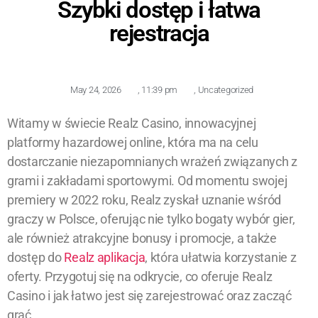
Szybki dostęp i łatwa
rejestracja
May 24, 2026
,
11:39 pm
,
Uncategorized
Witamy w świecie Realz Casino, innowacyjnej
platformy hazardowej online, która ma na celu
dostarczanie niezapomnianych wrażeń związanych z
grami i zakładami sportowymi. Od momentu swojej
premiery w 2022 roku, Realz zyskał uznanie wśród
graczy w Polsce, oferując nie tylko bogaty wybór gier,
ale również atrakcyjne bonusy i promocje, a także
dostęp do
Realz aplikacja
, która ułatwia korzystanie z
oferty. Przygotuj się na odkrycie, co oferuje Realz
Casino i jak łatwo jest się zarejestrować oraz zacząć
grać.