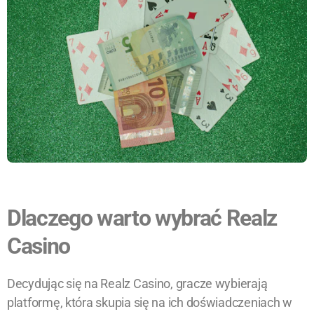
Dlaczego warto wybrać Realz
Casino
Decydując się na Realz Casino, gracze wybierają
platformę, która skupia się na ich doświadczeniach w