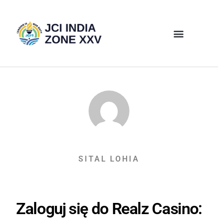
SITAL LOHIA
Zaloguj się do Realz Casino: