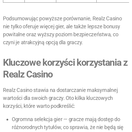
Podsumowując powyższe porównanie, Realz Casino
nie tylko oferuje więcej gier, ale także lepsze bonusy
powitalne oraz wyższy poziom bezpieczeństwa, co
czyni je atrakcyjną opcją dla graczy.
Kluczowe korzyści korzystania z
Realz Casino
Realz Casino stawia na dostarczanie maksymalnej
wartości dla swoich graczy. Oto kilka kluczowych
korzyści, które warto podkreślić:
Ogromna selekcja gier — gracze mają dostęp do
różnorodnych tytułów, co sprawia, że nie będą się