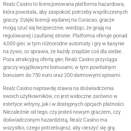
Realz Casino to licencjonowana platforma hazardowa,
która powstała, aby zaspokoić potrzeby współczesnych
graczy. Dzięki licencji wydanej na Curacao, gracze
mogą czuć się bezpiecznie, wiedząc, że grają na
regulowanej i zaufanej stronie. Platforma oferuje ponad
4,000 gier, w tym różnorodne automaty i gry w kasynie
na żywo, co sprawia, że każdy znajdzie coś dla siebie.
Poza atrakcyjną ofertą gier, Realz Casino przyciąga
graczy wyjątkowymi bonusami, w tym powitalnym
bonusem do 750 euro oraz 200 darmowymi spinami.
Realz Casino naprawdę stawia na doświadczenia
swoich użytkowników, co jest widoczne zarówno w
estetyce witryny, jak i w dostępnych opcjach płatności.
Niezależnie od tego, czy jesteś nowym graczem, czy
doświadczonym hazardzistą, Realz Casino ma
wszystko, czego potrzebujesz, aby cieszyć się grą.