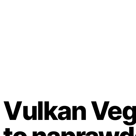
Vulkan Veg