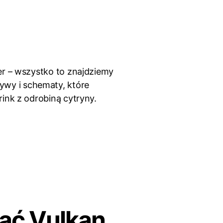
ker – wszystko to znajdziemy
ywy i schematy, które
rink z odrobiną cytryny.
fać Vulkan