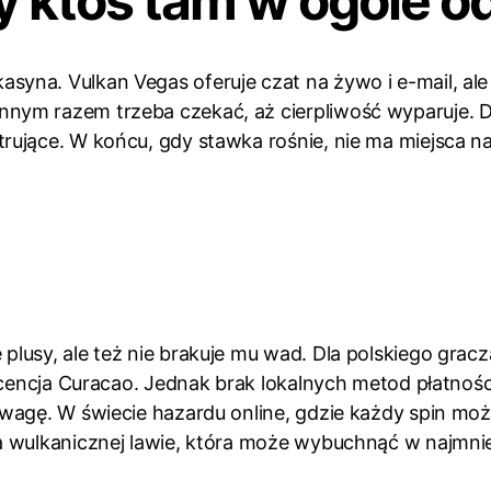
zy ktoś tam w ogóle 
yna. Vulkan Vegas oferuje czat na żywo i e-mail, ale
nym razem trzeba czekać, aż cierpliwość wyparuje. Dl
rujące. W końcu, gdy stawka rośnie, nie ma miejsca n
plusy, ale też nie brakuje mu wad. Dla polskiego grac
licencja Curacao. Jednak brak lokalnych metod płatnośc
uwagę. W świecie hazardu online, gdzie każdy spin mo
 na wulkanicznej lawie, która może wybuchnąć w najm