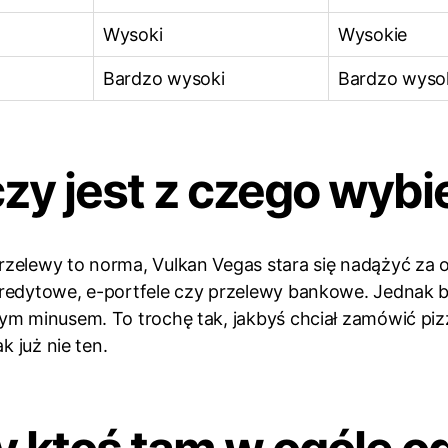
Wysoki
Wysokie
Bardzo wysoki
Bardzo wyso
czy jest z czego wybi
rzelewy to norma, Vulkan Vegas stara się nadążyć za 
 kredytowe, e-portfele czy przelewy bankowe. Jednak b
rym minusem. To trochę tak, jakbyś chciał zamówić pi
k już nie ten.