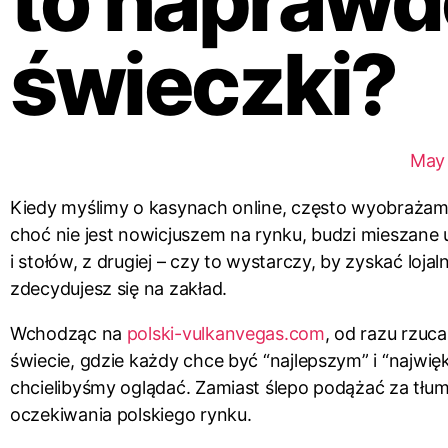
to naprawd
świeczki?
May 
Kiedy myślimy o kasynach online, często wyobrażamy
choć nie jest nowicjuszem na rynku, budzi mieszane 
i stołów, z drugiej – czy to wystarczy, by zyskać loj
zdecydujesz się na zakład.
Wchodząc na
polski-vulkanvegas.com
, od razu rzuca
świecie, gdzie każdy chce być “najlepszym” i “najwięk
chcielibyśmy oglądać. Zamiast ślepo podążać za tłum
oczekiwania polskiego rynku.