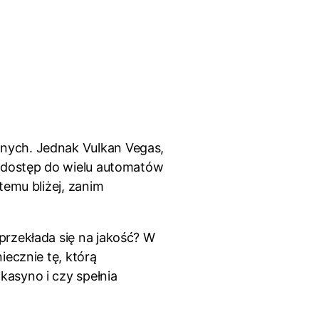
anych. Jednak Vulkan Vegas,
je dostęp do wielu automatów
temu bliżej, zanim
 przekłada się na jakość? W
iecznie tę, którą
kasyno i czy spełnia