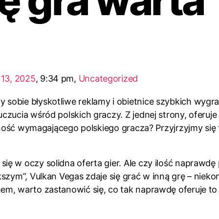
ę gra warta
13, 2025
,
9:34 pm
,
Uncategorized
 sobie błyskotliwe reklamy i obietnice szybkich wygr
uczucia wśród polskich graczy. Z jednej strony, oferu
alność wymagającego polskiego gracza? Przyjrzyjmy się 
 się w oczy solidna oferta gier. Ale czy ilość naprawdę
szym”, Vulkan Vegas zdaje się grać w inną grę – niekon
em, warto zastanowić się, co tak naprawdę oferuje to 