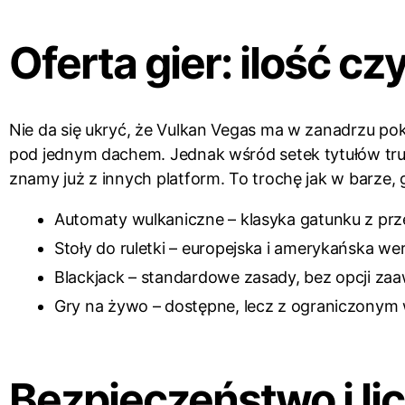
Oferta gier: ilość cz
Nie da się ukryć, że Vulkan Vegas ma w zanadrzu poka
pod jednym dachem. Jednak wśród setek tytułów trud
znamy już z innych platform. To trochę jak w barze, 
Automaty wulkaniczne – klasyka gatunku z p
Stoły do ruletki – europejska i amerykańska we
Blackjack – standardowe zasady, bez opcji za
Gry na żywo – dostępne, lecz z ograniczonym
Bezpieczeństwo i li