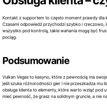
Obsługa klienta – c
Kontakt z supportem to często moment prawdy dla kas
Czasami odpowiedź przychodzi szybko i rzeczowo, in
wszystko pod kontrolą, takie wahania mogą być frust
pociąg.
Podsumowanie
Vulkan Vegas to kasyno, które z pewnością ma swoje 
jeśli szuka różnorodności gier i nie przeszkadza mu 
obsługa klienta to elementy, które warto wziąć pod 
mieć pewność, że grasz na solidnym gruncie, a nie