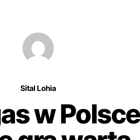
Sital Lohia
as w Polsce