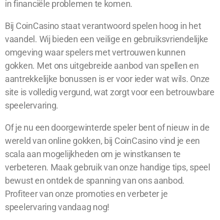
in financiële problemen te komen.
Bij CoinCasino staat verantwoord spelen hoog in het
vaandel. Wij bieden een veilige en gebruiksvriendelijke
omgeving waar spelers met vertrouwen kunnen
gokken. Met ons uitgebreide aanbod van spellen en
aantrekkelijke bonussen is er voor ieder wat wils. Onze
site is volledig vergund, wat zorgt voor een betrouwbare
speelervaring.
Of je nu een doorgewinterde speler bent of nieuw in de
wereld van online gokken, bij CoinCasino vind je een
scala aan mogelijkheden om je winstkansen te
verbeteren. Maak gebruik van onze handige tips, speel
bewust en ontdek de spanning van ons aanbod.
Profiteer van onze promoties en verbeter je
speelervaring vandaag nog!