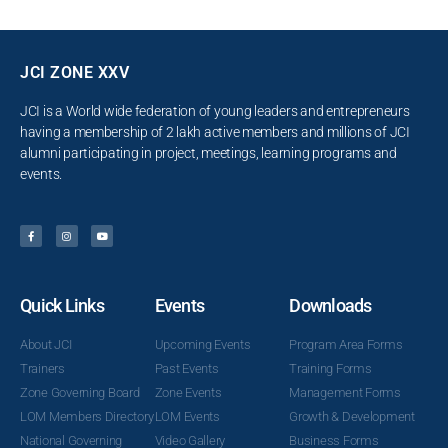
JCI ZONE XXV
JCI is a World wide federation of young leaders and entrepreneurs
having a membership of 2 lakh active members and millions of JCI
alumni participating in project, meetings, learning programs and
events.
Quick Links
Events
Downloads
About JCI
Upcoming Events
Program Area Forms
Trainers
Past Events
Training Forms
Zone Governing Board
Zone Events
Management Forms
LOM Members Directory
LOM Events
Growth & Development
National Governing
Video Gallery
Business Forms