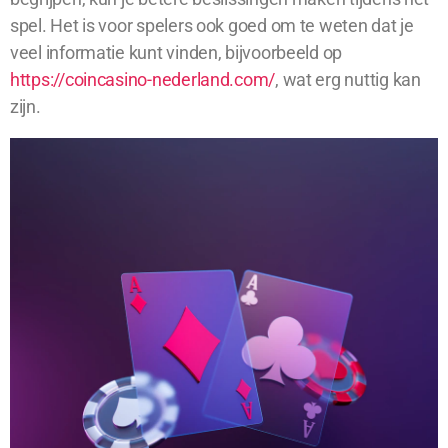
spel. Het is voor spelers ook goed om te weten dat je
veel informatie kunt vinden, bijvoorbeeld op
https://coincasino-nederland.com/
, wat erg nuttig kan
zijn.