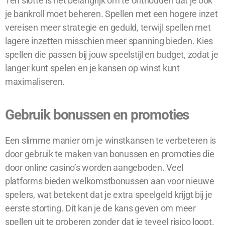
Ten slotte is het belangrijk om te onthouden dat je ook
je bankroll moet beheren. Spellen met een hogere inzet
vereisen meer strategie en geduld, terwijl spellen met
lagere inzetten misschien meer spanning bieden. Kies
spellen die passen bij jouw speelstijl en budget, zodat je
langer kunt spelen en je kansen op winst kunt
maximaliseren.
Gebruik bonussen en promoties
Een slimme manier om je winstkansen te verbeteren is
door gebruik te maken van bonussen en promoties die
door online casino’s worden aangeboden. Veel
platforms bieden welkomstbonussen aan voor nieuwe
spelers, wat betekent dat je extra speelgeld krijgt bij je
eerste storting. Dit kan je de kans geven om meer
spellen uit te proberen zonder dat je teveel risico loopt.