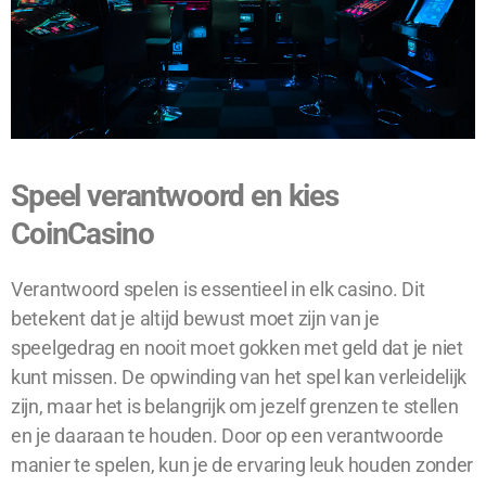
Speel verantwoord en kies
CoinCasino
Verantwoord spelen is essentieel in elk casino. Dit
betekent dat je altijd bewust moet zijn van je
speelgedrag en nooit moet gokken met geld dat je niet
kunt missen. De opwinding van het spel kan verleidelijk
zijn, maar het is belangrijk om jezelf grenzen te stellen
en je daaraan te houden. Door op een verantwoorde
manier te spelen, kun je de ervaring leuk houden zonder