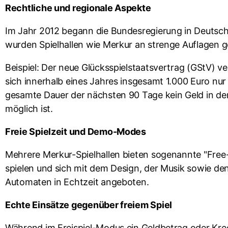
Rechtliche und regionale Aspekte
Im Jahr 2012 begann die Bundesregierung in Deutsch
wurden Spielhallen wie Merkur an strenge Auflagen g
Beispiel: Der neue Glücksspielstaatsvertrag (GStV) v
sich innerhalb eines Jahres insgesamt 1.000 Euro nu
gesamte Dauer der nächsten 90 Tage kein Geld in den
möglich ist.
Freie Spielzeit und Demo-Modes
Mehrere Merkur-Spielhallen bieten sogenannte "Free-
spielen und sich mit dem Design, der Musik sowie d
Automaten in Echtzeit angeboten.
Echte Einsätze gegenüber freiem Spiel
Während im Freispiel-Modus ein Geldbetrag oder Kr