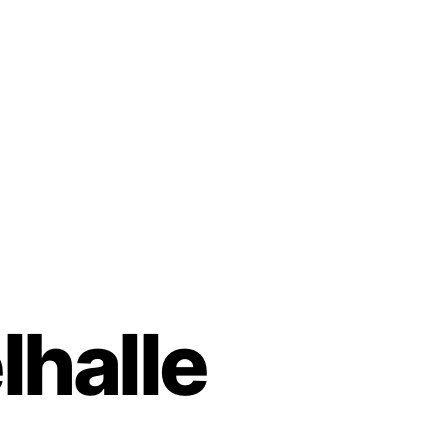
lhalle