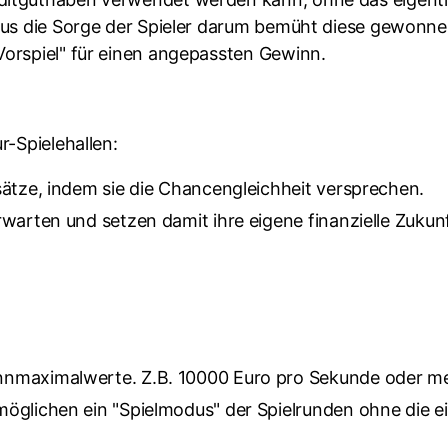
modus die Sorge der Spieler darum bemüht diese gewon
Vorspiel" für einen angepassten Gewinn.
r-Spielehallen:
sätze, indem sie die Chancengleichheit versprechen.
warten und setzen damit ihre eigene finanzielle Zukunft
nnmaximalwerte. Z.B. 10000 Euro pro Sekunde oder me
öglichen ein "Spielmodus" der Spielrunden ohne die ei