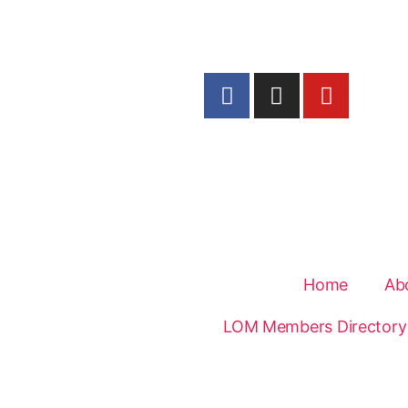
Home
Ab
LOM Members Directory