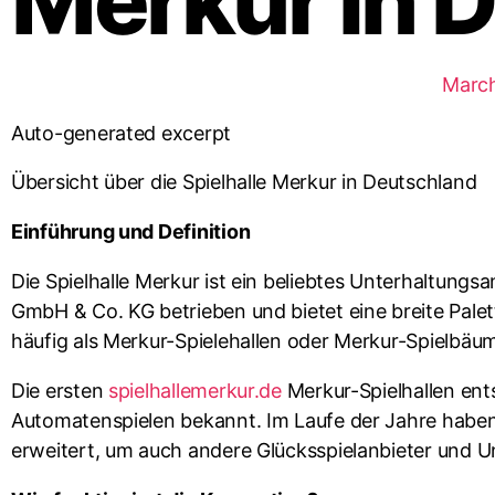
Merkur in 
March
Auto-generated excerpt
Übersicht über die Spielhalle Merkur in Deutschland
Einführung und Definition
Die Spielhalle Merkur ist ein beliebtes Unterhaltungs
GmbH & Co. KG betrieben und bietet eine breite Pale
häufig als Merkur-Spielehallen oder Merkur-Spielbäu
Die ersten
spielhallemerkur.de
Merkur-Spielhallen ent
Automatenspielen bekannt. Im Laufe der Jahre haben 
erweitert, um auch andere Glücksspielanbieter und U