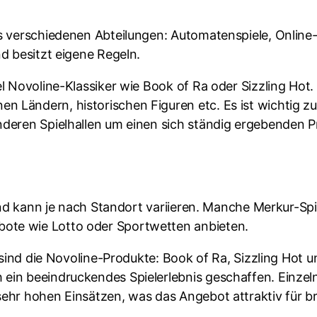
us verschiedenen Abteilungen: Automatenspiele, Onlin
d besitzt eigene Regeln.
l Novoline-Klassiker wie Book of Ra oder Sizzling Hot.
Ländern, historischen Figuren etc. Es ist wichtig zu 
nderen Spielhallen um einen sich ständig ergebenden P
 und kann je nach Standort variieren. Manche Merkur-Spi
ote wie Lotto oder Sportwetten anbieten.
r sind die Novoline-Produkte: Book of Ra, Sizzling Hot
 ein beeindruckendes Spielerlebnis geschaffen. Einze
sehr hohen Einsätzen, was das Angebot attraktiv für b