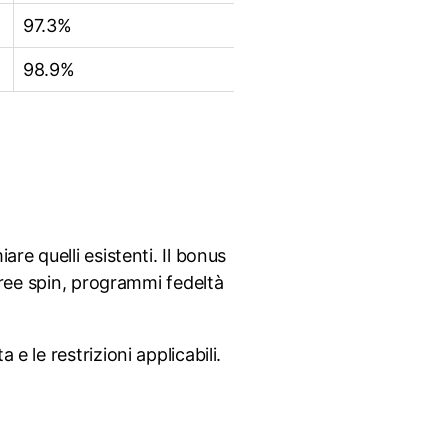
97.3%
98.9%
re quelli esistenti. Il bonus
free spin, programmi fedeltà
 le restrizioni applicabili.