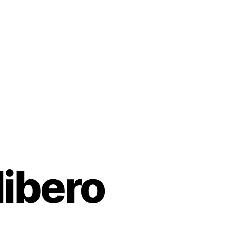
libero