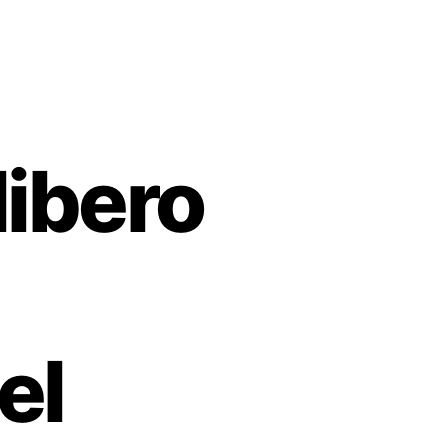
libero
el