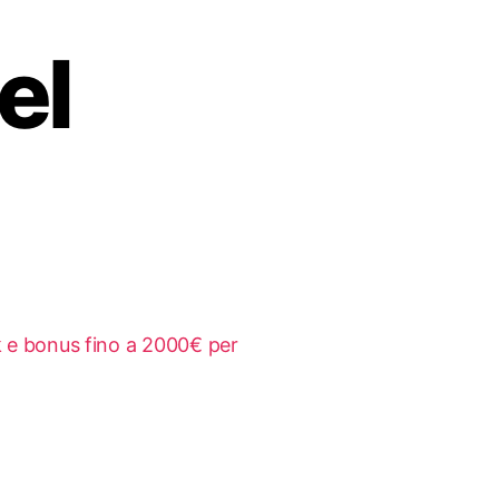
el
k e bonus fino a 2000€ per