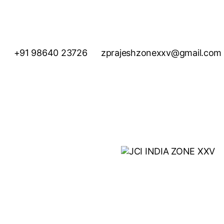
+91 98640 23726
zprajeshzonexxv@gmail.com