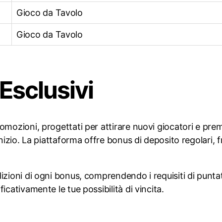
Gioco da Tavolo
Gioco da Tavolo
Esclusivi
ozioni, progettati per attirare nuovi giocatori e premia
inizio. La piattaforma offre bonus di deposito regolari, 
ioni di ogni bonus, comprendendo i requisiti di puntata e
cativamente le tue possibilità di vincita.