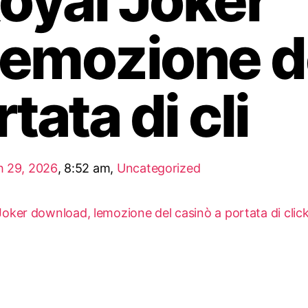
Royal Joker
lemozione d
tata di cli
 29, 2026
,
8:52 am
,
Uncategorized
 Joker download, lemozione del casinò a portata di clic