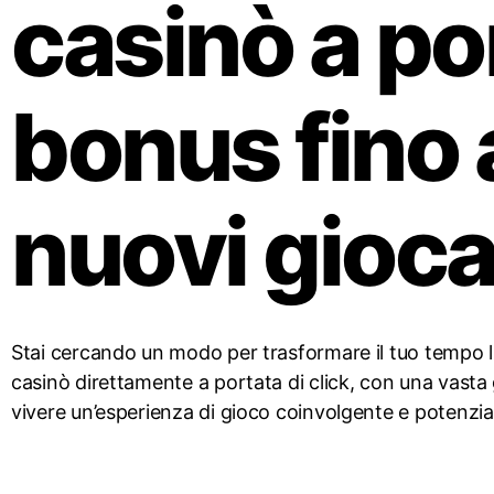
casinò a por
bonus fino
nuovi gioca
Stai cercando un modo per trasformare il tuo tempo 
casinò direttamente a portata di click, con una vasta 
vivere un’esperienza di gioco coinvolgente e potenzi