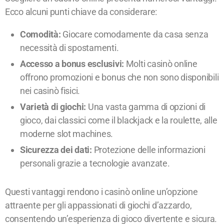
Ecco alcuni punti chiave da considerare:
Comodità:
Giocare comodamente da casa senza
necessità di spostamenti.
Accesso a bonus esclusivi:
Molti casinò online
offrono promozioni e bonus che non sono disponibili
nei casinò fisici.
Varietà di giochi:
Una vasta gamma di opzioni di
gioco, dai classici come il blackjack e la roulette, alle
moderne slot machines.
Sicurezza dei dati:
Protezione delle informazioni
personali grazie a tecnologie avanzate.
Questi vantaggi rendono i casinò online un’opzione
attraente per gli appassionati di giochi d’azzardo,
consentendo un’esperienza di gioco divertente e sicura.