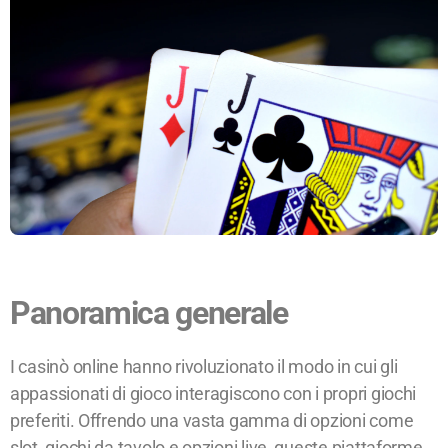
Panoramica generale
I casinò online hanno rivoluzionato il modo in cui gli
appassionati di gioco interagiscono con i propri giochi
preferiti. Offrendo una vasta gamma di opzioni come
slot, giochi da tavolo e opzioni live, queste piattaforme