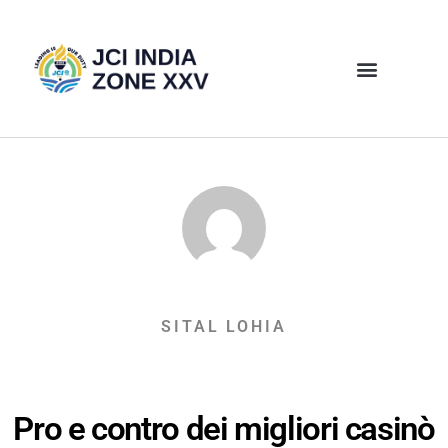
SITAL LOHIA
Pro e contro dei migliori casinò