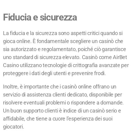
Fiducia e sicurezza
La fiducia e la sicurezza sono aspetti critici quando si
gioca online. È fondamentale scegliere un casinò che
sia autorizzato e regolamentato, poiché ciò garantisce
uno standard di sicurezza elevato. Casinò come AirBet
Casino utilizzano tecnologie di crittografia avanzate per
proteggere i dati degli utenti e prevenire frodi.
Inoltre, è importante che i casinò online offrano un
servizio di assistenza clienti dedicato, disponibile per
risolvere eventuali problemi o rispondere a domande.
Un buon supporto clienti è indice di un casinò serio e
affidabile, che tiene a cuore l’esperienza dei suoi
giocatori.