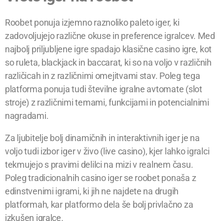
Roobet ponuja izjemno raznoliko paleto iger, ki
zadovoljujejo različne okuse in preference igralcev. Med
najbolj priljubljene igre spadajo klasične casino igre, kot
so ruleta, blackjack in baccarat, ki so na voljo v različnih
različicah in z različnimi omejitvami stav. Poleg tega
platforma ponuja tudi številne igralne avtomate (slot
stroje) z različnimi temami, funkcijami in potencialnimi
nagradami.
Za ljubitelje bolj dinamičnih in interaktivnih iger je na
voljo tudi izbor iger v živo (live casino), kjer lahko igralci
tekmujejo s pravimi delilci na mizi v realnem času.
Poleg tradicionalnih casino iger se roobet ponaša z
edinstvenimi igrami, ki jih ne najdete na drugih
platformah, kar platformo dela še bolj privlačno za
izkušen igralce.