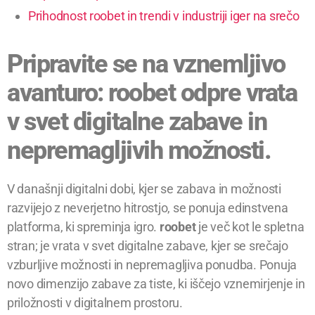
Prihodnost roobet in trendi v industriji iger na srečo
Pripravite se na vznemljivo
avanturo: roobet odpre vrata
v svet digitalne zabave in
nepremagljivih možnosti.
V današnji digitalni dobi, kjer se zabava in možnosti
razvijejo z neverjetno hitrostjo, se ponuja edinstvena
platforma, ki spreminja igro.
roobet
je več kot le spletna
stran; je vrata v svet digitalne zabave, kjer se srečajo
vzburljive možnosti in nepremagljiva ponudba. Ponuja
novo dimenzijo zabave za tiste, ki iščejo vznemirjenje in
priložnosti v digitalnem prostoru.