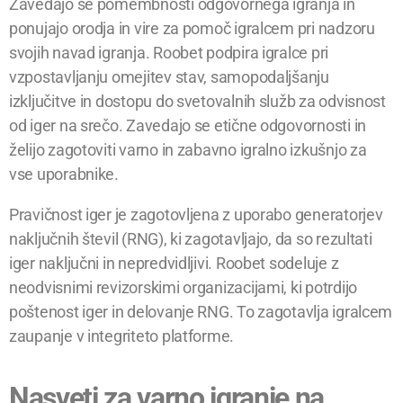
Zavedajo se pomembnosti odgovornega igranja in
ponujajo orodja in vire za pomoč igralcem pri nadzoru
svojih navad igranja. Roobet podpira igralce pri
vzpostavljanju omejitev stav, samopodaljšanju
izključitve in dostopu do svetovalnih služb za odvisnost
od iger na srečo. Zavedajo se etične odgovornosti in
želijo zagotoviti varno in zabavno igralno izkušnjo za
vse uporabnike.
Pravičnost iger je zagotovljena z uporabo generatorjev
naključnih števil (RNG), ki zagotavljajo, da so rezultati
iger naključni in nepredvidljivi. Roobet sodeluje z
neodvisnimi revizorskimi organizacijami, ki potrdijo
poštenost iger in delovanje RNG. To zagotavlja igralcem
zaupanje v integriteto platforme.
Nasveti za varno igranje na