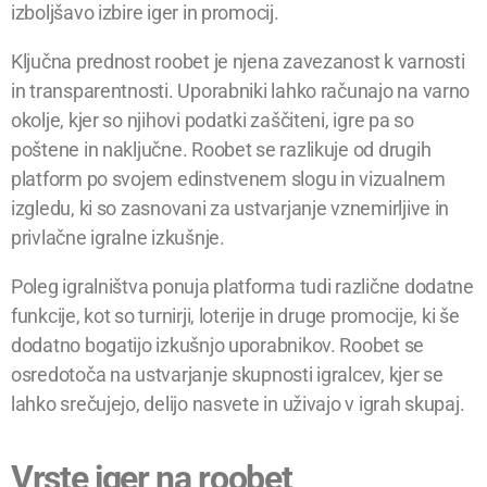
izboljšavo izbire iger in promocij.
Ključna prednost roobet je njena zavezanost k varnosti
in transparentnosti. Uporabniki lahko računajo na varno
okolje, kjer so njihovi podatki zaščiteni, igre pa so
poštene in naključne. Roobet se razlikuje od drugih
platform po svojem edinstvenem slogu in vizualnem
izgledu, ki so zasnovani za ustvarjanje vznemirljive in
privlačne igralne izkušnje.
Poleg igralništva ponuja platforma tudi različne dodatne
funkcije, kot so turnirji, loterije in druge promocije, ki še
dodatno bogatijo izkušnjo uporabnikov. Roobet se
osredotoča na ustvarjanje skupnosti igralcev, kjer se
lahko srečujejo, delijo nasvete in uživajo v igrah skupaj.
Vrste iger na roobet