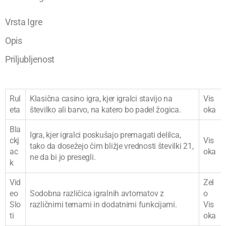
Vrsta Igre
Opis
Priljubljenost
Rul
Klasična casino igra, kjer igralci stavijo na
Vis
eta
številko ali barvo, na katero bo padel žogica.
oka
Bla
Igra, kjer igralci poskušajo premagati delilca,
ckj
Vis
tako da dosežejo čim bližje vrednosti številki 21,
ac
oka
ne da bi jo presegli.
k
Vid
Zel
eo
Sodobna različica igralnih avtomatov z
o
Slo
različnimi temami in dodatnimi funkcijami.
Vis
ti
oka