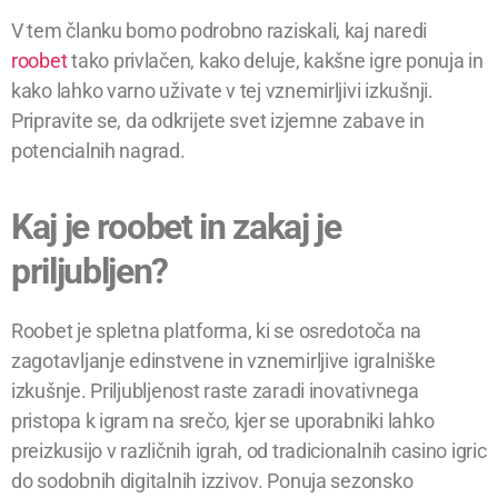
V tem članku bomo podrobno raziskali, kaj naredi
roobet
tako privlačen, kako deluje, kakšne igre ponuja in
kako lahko varno uživate v tej vznemirljivi izkušnji.
Pripravite se, da odkrijete svet izjemne zabave in
potencialnih nagrad.
Kaj je roobet in zakaj je
priljubljen?
Roobet je spletna platforma, ki se osredotoča na
zagotavljanje edinstvene in vznemirljive igralniške
izkušnje. Priljubljenost raste zaradi inovativnega
pristopa k igram na srečo, kjer se uporabniki lahko
preizkusijo v različnih igrah, od tradicionalnih casino igric
do sodobnih digitalnih izzivov. Ponuja sezonsko