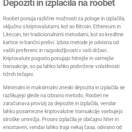
Depoziti in izplačila na roobet
Roobet ponuja različne možnosti za pologe in izplačila,
vključno s kriptovalutami, kot so Bitcoin, Ethereum in
Litecoin, ter tradicionalnimi metodami, kot so kreditne
kartice in bančni prelivi. Izbira metode je odvisna od
vaših preferenc in razpoložljivosti v vaši državi.
Kriptovalute pogosto ponujajo hitrejše in varnejše
transakcije, so pa lahko lahko podvržene volatilnosti
tržnih tečajev.
Minimalni in maksimalni zneski depozita in izplačila se
razlikujejo glede na izbrano metodo. Roobet ne
zaračunava provizij za depozite in izplačila, vendar
lahko posamezne kriptovalutne transakcije vsebujejo
stroške omrežja. Proces izplačila je običajno hiter in
enostaven, vendar lahko traja nekaj časa, odvisno od