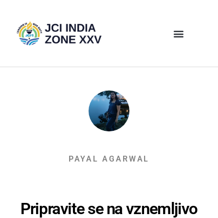
PAYAL AGARWAL
Pripravite se na vznemljivo