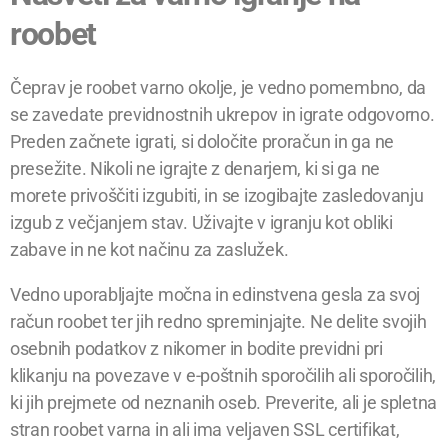
roobet
Čeprav je roobet varno okolje, je vedno pomembno, da
se zavedate previdnostnih ukrepov in igrate odgovorno.
Preden začnete igrati, si določite proračun in ga ne
presežite. Nikoli ne igrajte z denarjem, ki si ga ne
morete privoščiti izgubiti, in se izogibajte zasledovanju
izgub z večjanjem stav. Uživajte v igranju kot obliki
zabave in ne kot načinu za zaslužek.
Vedno uporabljajte močna in edinstvena gesla za svoj
račun roobet ter jih redno spreminjajte. Ne delite svojih
osebnih podatkov z nikomer in bodite previdni pri
klikanju na povezave v e-poštnih sporočilih ali sporočilih,
ki jih prejmete od neznanih oseb. Preverite, ali je spletna
stran roobet varna in ali ima veljaven SSL certifikat,