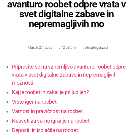
avanturo roobet odpre vrata v
svet digitalne zabave in
nepremagljivih mo
March 27, 2026
,
12:53 pm
,
Uncategorized
Pripravite se na vznemljivo avanturo: roobet odpre
vrata v svet digitalne zabave in nepremagljivih
možnosti.
Kaj je roobet in zakaj je priljubljen?
Vrste iger na roobet
Varnost in pravičnost na roobet
Nasveti za varno igranje na roobet
Depoziti in izplačila na roobet