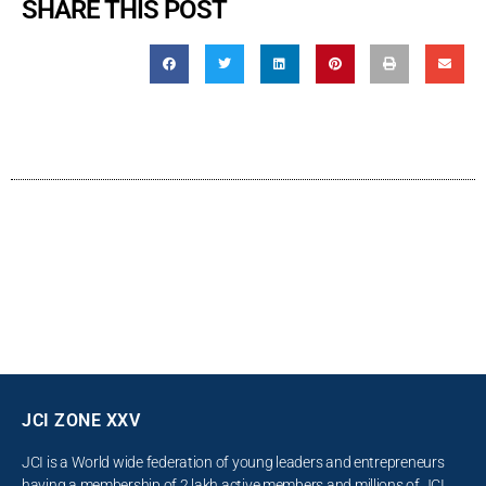
SHARE THIS POST
JCI ZONE XXV
JCI is a World wide federation of young leaders and entrepreneurs
having a membership of 2 lakh active members and millions of JCI