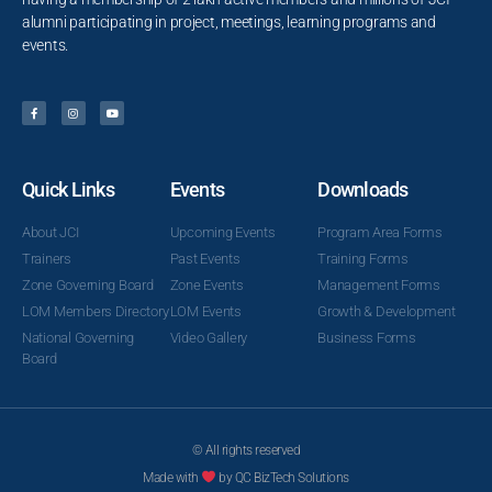
alumni participating in project, meetings, learning programs and
events.
Quick Links
Events
Downloads
About JCI
Upcoming Events
Program Area Forms
Trainers
Past Events
Training Forms
Zone Governing Board
Zone Events
Management Forms
LOM Members Directory
LOM Events
Growth & Development
National Governing
Video Gallery
Business Forms
Board
© All rights reserved
Made with
by QC BizTech Solutions