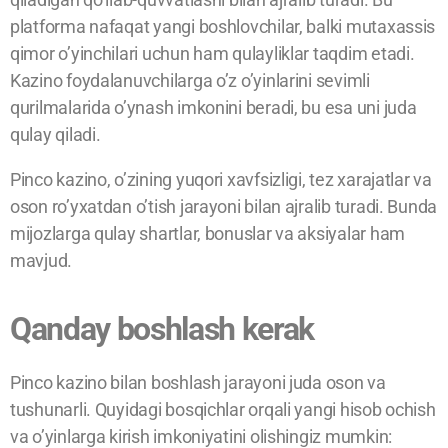
platforma nafaqat yangi boshlovchilar, balki mutaxassis
qimor o’yinchilari uchun ham qulayliklar taqdim etadi.
Kazino foydalanuvchilarga o’z o’yinlarini sevimli
qurilmalarida o’ynash imkonini beradi, bu esa uni juda
qulay qiladi.
Pinco kazino, o’zining yuqori xavfsizligi, tez xarajatlar va
oson ro’yxatdan o’tish jarayoni bilan ajralib turadi. Bunda
mijozlarga qulay shartlar, bonuslar va aksiyalar ham
mavjud.
Qanday boshlash kerak
Pinco kazino bilan boshlash jarayoni juda oson va
tushunarli. Quyidagi bosqichlar orqali yangi hisob ochish
va o’yinlarga kirish imkoniyatini olishingiz mumkin: