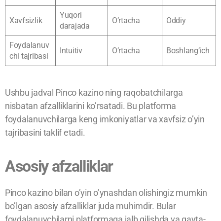
Yuqori
Xavfsizlik
O’rtacha
Oddiy
darajada
Foydalanuv
Intuitiv
O’rtacha
Boshlang’ich
chi tajribasi
Ushbu jadval Pinco kazino ning raqobatchilarga
nisbatan afzalliklarini ko’rsatadi. Bu platforma
foydalanuvchilarga keng imkoniyatlar va xavfsiz o’yin
tajribasini taklif etadi.
Asosiy afzalliklar
Pinco kazino bilan o’yin o’ynashdan olishingiz mumkin
bo’lgan asosiy afzalliklar juda muhimdir. Bular
foydalanuvchilarni platformaga jalb qilishda va qayta-