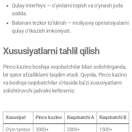
Qulay interfeys — o’yinlarni topish va o’ynash juda
sodda.
Balansni tezkor to’ldirish — moliyaviy operatsiyalarni
qulay o’tkazish imkoniyati.
Xususiyatlarni tahlil qilish
Pinco kazino boshqa raqobatchilar bilan solishtirganda,
bir qator afzalliklarni taqdim etadi. Quyida, Pinco kazino
va boshqa raqobatchilar o’rtasida ba’zi xususiyatlarni
solishtiruvchi jadvalni keltiramiz:
Xususiyat
Pinco kazino
Raqobatchi A
Raqobatchi B
O’yin tanlovi
3000+
2000+
1500+