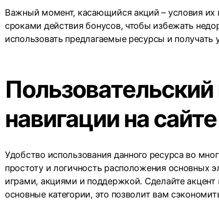
Важный момент, касающийся акций – условия их 
сроками действия бонусов, чтобы избежать недо
использовать предлагаемые ресурсы и получать у
Пользовательский 
навигации на сайте
Удобство использования данного ресурса во много
простоту и логичность расположения основных э
играми, акциями и поддержкой. Сделайте акцент 
основные категории, это позволит вам сэкономит