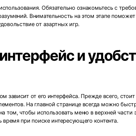
использования. Обязательно ознакомьтесь с требо
разумений. Внимательность на этом этапе поможе
довольствие от азартных игр.
интерфейс и удобс
м зависит от его интерфейса. Прежде всего, стоит
лементов. На главной странице всегда можно быст
на том, чтобы использовать меню в верхней части 
ь время при поиске интересующего контента.