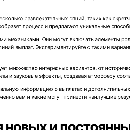
несколько развлекательных опций, таких как скрет
нообразят процесс и предлагают уникальные спосо
ыми механиками. Они могут включать элементы ро
иний выплат. Экспериментируйте с такими вариан
ует множество интересных вариантов, от историче
лы и звуковые эффекты, создавая атмосферу соот
тальную информацию о выплатах и дополнительных 
менно вам и какие могут принести наилучшие резу
я новых и постоянн