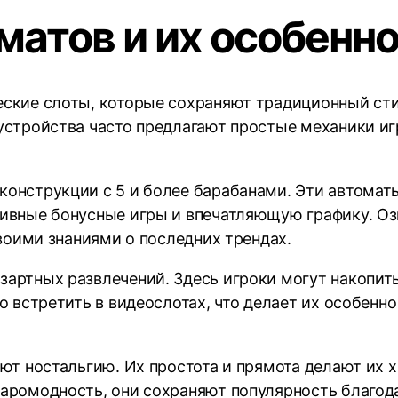
матов и их особенн
ские слоты, которые сохраняют традиционный сти
устройства часто предлагают простые механики и
конструкции с 5 и более барабанами. Эти автома
ивные бонусные игры и впечатляющую графику. Оз
своими знаниями о последних трендах.
артных развлечений. Здесь игроки могут накопит
о встретить в видеослотах, что делает их особенн
ют ностальгию. Их простота и прямота делают их х
аромодность, они сохраняют популярность благод