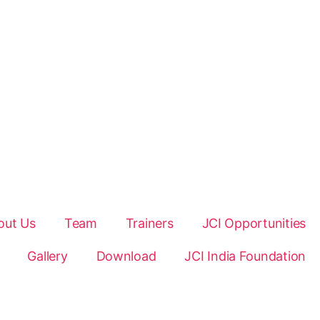
out Us
Team
Trainers
JCI Opportunities
Gallery
Download
JCI India Foundation