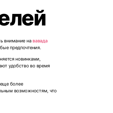
телей
ть внимание на
вавада
юбые предпочтения.
лняется новинками,
ают удобство во время
 еще более
альным возможностям, что