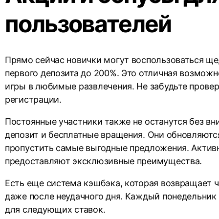
пользователей
Прямо сейчас новички могут воспользоваться щ
первого депозита до 200%. Это отличная возможн
игры в любимые развлечения. Не забудьте прове
регистрации.
Постоянные участники также не останутся без в
депозит и бесплатные вращения. Они обновляются
пропустить самые выгодные предложения. Актив
предоставляют эксклюзивные преимущества.
Есть еще система кэшбэка, которая возвращает ч
даже после неудачного дня. Каждый понедельник 
для следующих ставок.