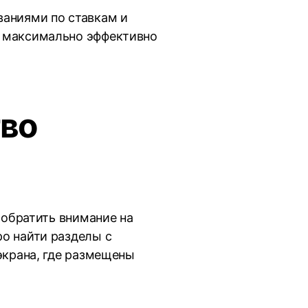
ваниями по ставкам и
т максимально эффективно
тво
 обратить внимание на
ро найти разделы с
экрана, где размещены