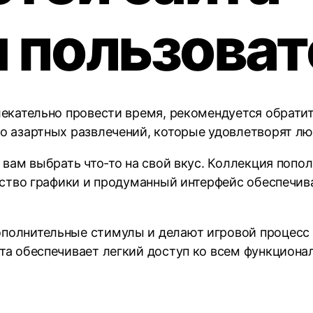
я пользова
лекательно провести время, рекомендуется обрати
о азартных развлечений, которые удовлетворят л
 вам выбрать что-то на свой вкус. Коллекция попо
ество графики и продуманный интерфейс обеспечив
полнительные стимулы и делают игровой процесс
та обеспечивает легкий доступ ко всем функцион