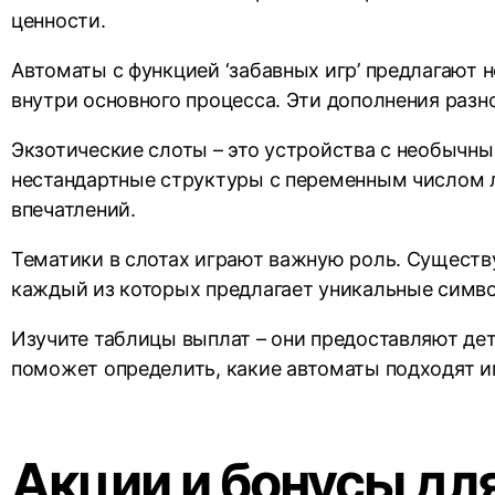
ценности.
Автоматы с функцией ‘забавных игр’ предлагают 
внутри основного процесса. Эти дополнения раз
Экзотические слоты – это устройства с необычн
нестандартные структуры с переменным числом л
впечатлений.
Тематики в слотах играют важную роль. Существ
каждый из которых предлагает уникальные симво
Изучите таблицы выплат – они предоставляют де
поможет определить, какие автоматы подходят и
Акции и бонусы дл