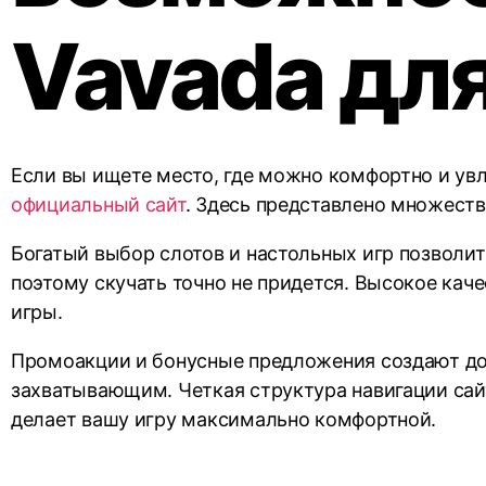
Vavada дл
Если вы ищете место, где можно комфортно и ув
официальный сайт
. Здесь представлено множеств
Богатый выбор слотов и настольных игр позволит
поэтому скучать точно не придется. Высокое кач
игры.
Промоакции и бонусные предложения создают до
захватывающим. Четкая структура навигации сай
делает вашу игру максимально комфортной.