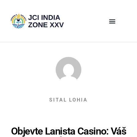
SITAL LOHIA
Objevte Lanista Casino: Váš