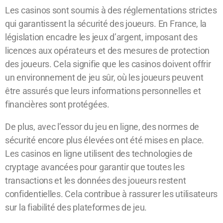
Les casinos sont soumis à des réglementations strictes
qui garantissent la sécurité des joueurs. En France, la
législation encadre les jeux d’argent, imposant des
licences aux opérateurs et des mesures de protection
des joueurs. Cela signifie que les casinos doivent offrir
un environnement de jeu sûr, où les joueurs peuvent
être assurés que leurs informations personnelles et
financières sont protégées.
De plus, avec l’essor du jeu en ligne, des normes de
sécurité encore plus élevées ont été mises en place.
Les casinos en ligne utilisent des technologies de
cryptage avancées pour garantir que toutes les
transactions et les données des joueurs restent
confidentielles. Cela contribue à rassurer les utilisateurs
sur la fiabilité des plateformes de jeu.