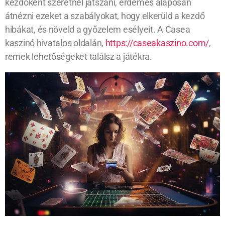
kezdőként szeretnél játszani, érdemes alaposan
átnézni ezeket a szabályokat, hogy elkerüld a kezdő
hibákat, és növeld a győzelem esélyeit. A Casea
kaszinó hivatalos oldalán,
https://caseakaszino.com/
,
remek lehetőségeket találsz a játékra.