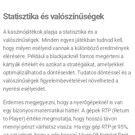
Statisztika és valószínűségek
A kaszinójátékok alapja a statisztika és a
valószínűségek. Minden egyes játékban tudnod kell,
hogy milyen esélyeid vannak a különböző eredmények
elérésére. Például a blackjacknél fontos megérteni a
kártyák értékét és azokat a stratégiákat, amelyekkel
optimalizálhatod a döntéseidet. Tudatos döntéssel és a
valószínűségek figyelembevételével növelheted a
nyerési esélyeidet.
Érdemes megjegyezni, hogy a nyerőgépeknél is van
egy bizonyos matematikai háttér. A gépek RTP (Return
to Player) értéke megmutatja, hogy hosszú távon
mennyi pénzt várhatsz vissza. Ha egy gép RTP-je 95%,
az azt jelenti, hogy a gép hosszú távon 95 forintot fizet