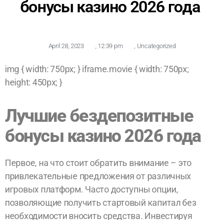
бонусы казино 2026 года
April 28, 2023
,
12:39 pm
,
Uncategorized
img { width: 750px; } iframe.movie { width: 750px;
height: 450px; }
Лучшие бездепозитные
бонусы казино 2026 года
Первое, на что стоит обратить внимание – это
привлекательные предложения от различных
игровых платформ. Часто доступны опции,
позволяющие получить стартовый капитал без
необходимости вносить средства. Инвестируя