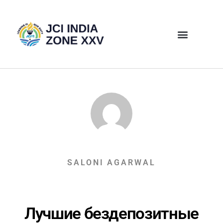
SALONI AGARWAL
Лучшие бездепозитные