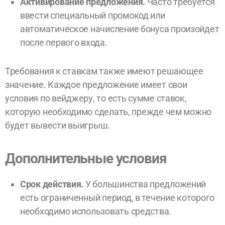
Активирование предложения.
Часто требуется
ввести специальный промокод или
автоматическое начисление бонуса произойдет
после первого входа.
Требования к ставкам также имеют решающее
значение. Каждое предложение имеет свои
условия по вейджеру, то есть сумме ставок,
которую необходимо сделать, прежде чем можно
будет вывести выигрыш.
Дополнительные условия
Срок действия.
У большинства предложений
есть ограниченный период, в течение которого
необходимо использовать средства.