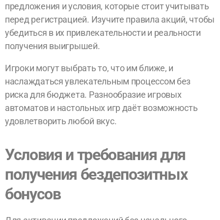
предложения и условия, которые стоит учитывать
перед регистрацией. Изучите правила акций, чтобы
убедиться в их привлекательности и реальности
получения выигрышей.
Игроки могут выбрать то, что им ближе, и
наслаждаться увлекательным процессом без
риска для бюджета. Разнообразие игровых
автоматов и настольных игр даёт возможность
удовлетворить любой вкус.
Условия и требования для
получения бездепозитных
бонусов