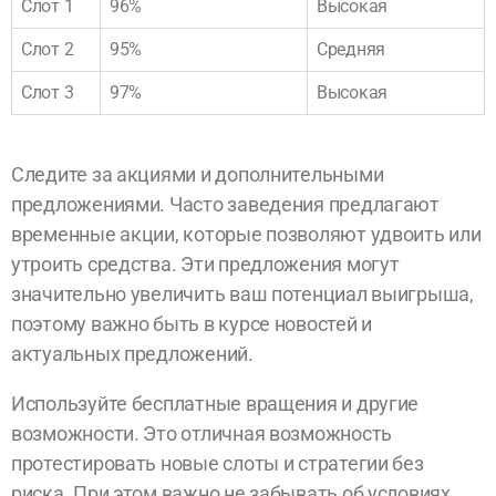
Слот 1
96%
Высокая
Слот 2
95%
Средняя
Слот 3
97%
Высокая
Следите за акциями и дополнительными
предложениями. Часто заведения предлагают
временные акции, которые позволяют удвоить или
утроить средства. Эти предложения могут
значительно увеличить ваш потенциал выигрыша,
поэтому важно быть в курсе новостей и
актуальных предложений.
Используйте бесплатные вращения и другие
возможности. Это отличная возможность
протестировать новые слоты и стратегии без
риска. При этом важно не забывать об условиях