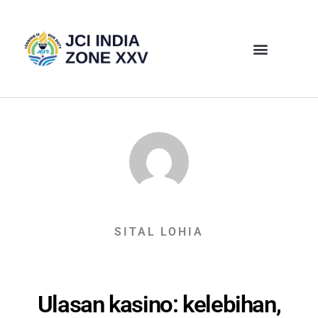
SITAL LOHIA
Ulasan kasino: kelebihan,