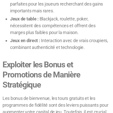
parfaites pour les joueurs recherchant des gains
importants mais rares.
Jeux de table :
Blackjack, roulette, poker,
nécessitent des compétences et offrent des
marges plus faibles pour la maison.
Jeux en direct :
Interaction avec de vrais croupiers,
combinant authenticité et technologie.
Exploiter les Bonus et
Promotions de Manière
Stratégique
Les bonus de bienvenue, les tours gratuits et les
programmes de fidélité sont des leviers puissants pour
augmenter votre capital de jeu. Toutefois, il est crucial