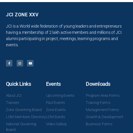
JCI ZONE XXV
JCI is a World wide federation of young leaders and entrepreneurs
having a membership of 2 lakh active members and millions of JCI
alumni participating in project, meetings, learning programs and
events.
Quick Links
Events
Downloads
About JCI
Upcoming Events
Program Area Forms
Trainers
Past Events
Training Forms
Zone Governing Board
Zone Events
Management Forms
LOM Members Directory
LOM Events
Growth & Development
National Governing
Video Gallery
Business Forms
Board