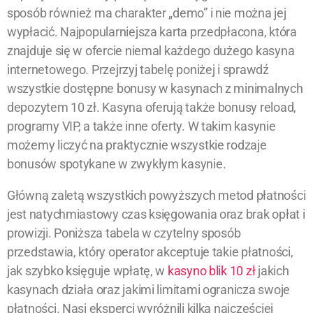
sposób również ma charakter „demo” i nie można jej
wypłacić. Najpopularniejsza karta przedpłacona, która
znajduje się w ofercie niemal każdego dużego kasyna
internetowego. Przejrzyj tabelę poniżej i sprawdź
wszystkie dostępne bonusy w kasynach z minimalnych
depozytem 10 zł. Kasyna oferują także bonusy reload,
programy VIP, a także inne oferty. W takim kasynie
możemy liczyć na praktycznie wszystkie rodzaje
bonusów spotykane w zwykłym kasynie.
Główną zaletą wszystkich powyższych metod płatności
jest natychmiastowy czas księgowania oraz brak opłat i
prowizji. Poniższa tabela w czytelny sposób
przedstawia, który operator akceptuje takie płatności,
jak szybko księguje wpłatę, w
kasyno blik 10 zł
jakich
kasynach działa oraz jakimi limitami ogranicza swoje
płatności. Nasi eksperci wyróżnili kilka najczęściej