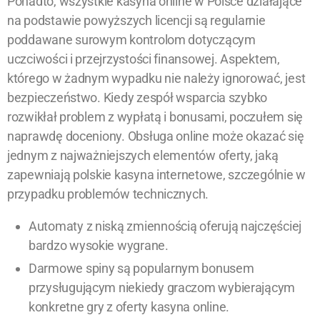
Ponadto, wszystkie kasyna online w Polsce działające
na podstawie powyższych licencji są regularnie
poddawane surowym kontrolom dotyczącym
uczciwości i przejrzystości finansowej. Aspektem,
którego w żadnym wypadku nie należy ignorować, jest
bezpieczeństwo. Kiedy zespół wsparcia szybko
rozwikłał problem z wypłatą i bonusami, poczułem się
naprawdę doceniony. Obsługa online może okazać się
jednym z najważniejszych elementów oferty, jaką
zapewniają polskie kasyna internetowe, szczególnie w
przypadku problemów technicznych.
Automaty z niską zmiennością oferują najczęściej
bardzo wysokie wygrane.
Darmowe spiny są popularnym bonusem
przysługującym niekiedy graczom wybierającym
konkretne gry z oferty kasyna online.