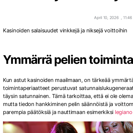
April 10, 2026
,
11:46
Kasinoiden salaisuudet vinkkejä ja niksejä voittoihin
Ymmärrä pelien toimint
Kun astut kasinoiden maailmaan, on tärkeää ymmärtää,
toimintaperiaatteet perustuvat satunnaislukugeneraatt
täysin satunnainen. Tämä tarkoittaa, että ei ole olemas
mutta tiedon hankkiminen pelin säännöistä ja voittom
parempia päätöksiä ja nauttimaan esimerkiksi
legiano