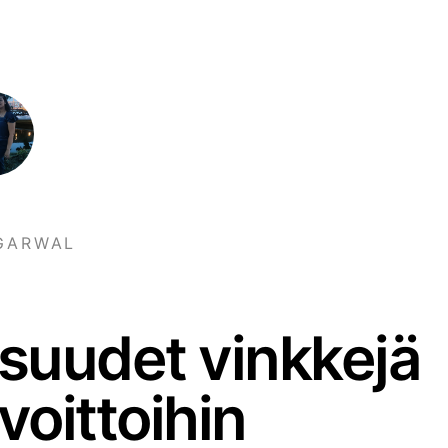
GARWAL
isuudet vinkkejä
 voittoihin