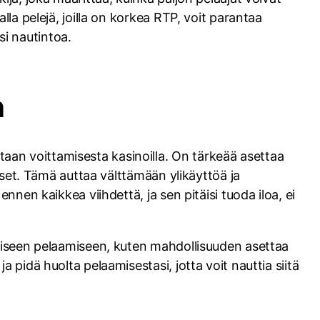
alla pelejä, joilla on korkea RTP, voit parantaa
i nautintoa.
n
aan voittamisesta kasinoilla. On tärkeää asettaa
tukset. Tämä auttaa välttämään ylikäyttöä ja
ennen kaikkea viihdettä, ja sen pitäisi tuoda iloa, ei
ulliseen pelaamiseen, kuten mahdollisuuden asettaa
a pidä huolta pelaamisestasi, jotta voit nauttia siitä