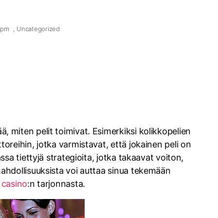
 pm
,
Uncategorized
a
 miten pelit toimivat. Esimerkiksi kolikkopelien
oreihin, jotka varmistavat, että jokainen peli on
sa tiettyjä strategioita, jotka takaavat voiton,
ahdollisuuksista voi auttaa sinua tekemään
 casino
:n tarjonnasta.