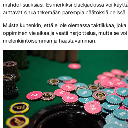
mahdollisuuksiasi. Esimerkiksi blackjackissa voi käyttä
auttavat sinua tekemään parempia päätöksiä pelissä. 
Muista kuitenkin, että ei ole olemassa taktiikkaa, joka
oppiminen vie aikaa ja vaatii harjoittelua, mutta se 
mielenkiintoisemman ja haastavamman.