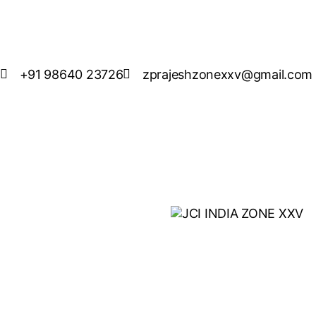
+91 98640 23726
zprajeshzonexxv@gmail.com