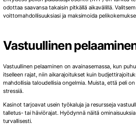
odottaa saavansa takaisin pitkällä aikavälillä. Valitsem
voittomahdollisuuksiasi ja maksimoida pelikokemukses
Vastuullinen pelaamine
Vastuullinen pelaaminen on avainasemassa, kun puhut
itselleen rajat, niin aikarajoitukset kuin budjettirajoi
mahdollisia taloudellisia ongelmia. Muista, että peli on 
stressiä.
Kasinot tarjoavat usein työkaluja ja resursseja vastu
talletus- tai häviörajat. Hyödynnä näitä ominaisuuksia j
turvallisesti.