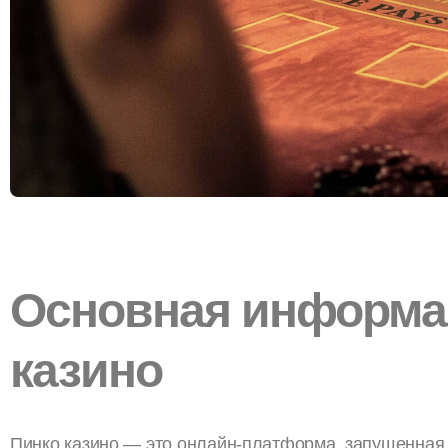
Основная информа
казино
Пинко казино — это онлайн-платформа, запущенная 