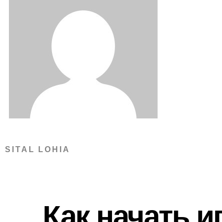
SITAL LOHIA
Как начать и