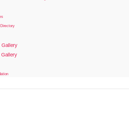
es
irectory
 Gallery
 Gallery
dation