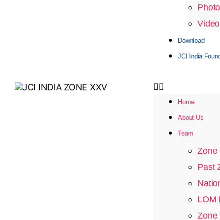
Photo
Video
Download
JCI India Foun
Home
About Us
Team
Zone 
Past 
Natio
LOM P
Zone 