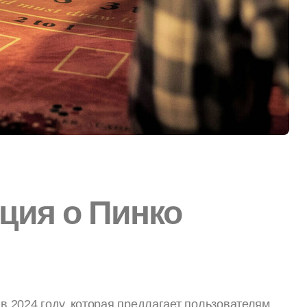
ция о Пинко
в 2024 году, которая предлагает пользователям