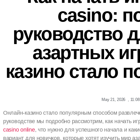
casino: 
руководство д
азартных иг
казино стало 
May 21, 2026
,
11:0
Онлайн-казино стало популярным способом развлече
руководстве мы подробно рассмотрим, как начать иг
casino online
, что нужно для успешного начала и как
вариант для новичков, которые хотят изучить мир аз