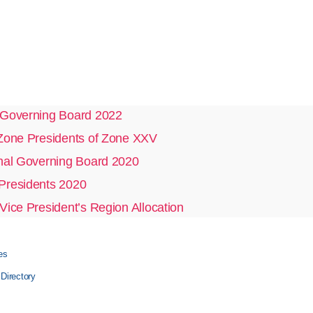
Governing Board 2022
Zone Presidents of Zone XXV
nal Governing Board 2020
residents 2020
Vice President’s Region Allocation
es
irectory