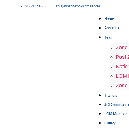
+91 98640 23726
zprajeshzonexxv@gmail.com
Home
About Us
Team
Zone 
Past 
Natio
LOM P
Zone 
Trainers
JCI Opportuniti
LOM Members D
Gallery