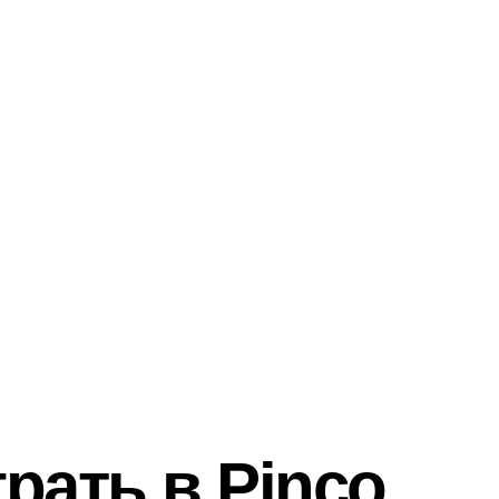
грать в Pinco