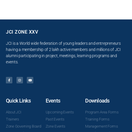
JCI ZONE XXV
JCI is a World wide federation of young leaders and entrepreneurs
having a membership of 2 lakh active members and millions of JCI
alumni participating in project, meetings, learning programs and
events.
Quick Links
Events
Downloads
About JCI
Upcoming Events
Program Area Forms
Trainers
Past Events
Training Forms
Zone Governing Board
Zone Events
Management Forms