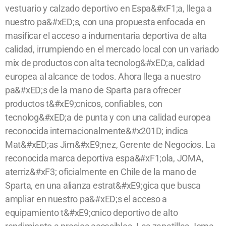
vestuario y calzado deportivo en Espa&#xF1;a, llega a
nuestro pa&#xED;s, con una propuesta enfocada en
masificar el acceso a indumentaria deportiva de alta
calidad, irrumpiendo en el mercado local con un variado
mix de productos con alta tecnolog&#xED;a, calidad
europea al alcance de todos. Ahora llega a nuestro
pa&#xED;s de la mano de Sparta para ofrecer
productos t&#xE9;cnicos, confiables, con
tecnolog&#xED;a de punta y con una calidad europea
reconocida internacionalmente&#x201D; indica
Mat&#xED;as Jim&#xE9;nez, Gerente de Negocios. La
reconocida marca deportiva espa&#xF1;ola, JOMA,
aterriz&#xF3; oficialmente en Chile de la mano de
Sparta, en una alianza estrat&#xE9;gica que busca
ampliar en nuestro pa&#xED;s el acceso a
equipamiento t&#xE9;cnico deportivo de alto