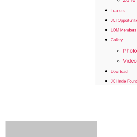
Zone 
Trainers
JCI Opportuniti
LOM Members D
Gallery
Photo
Video
Download
JCI India Foun