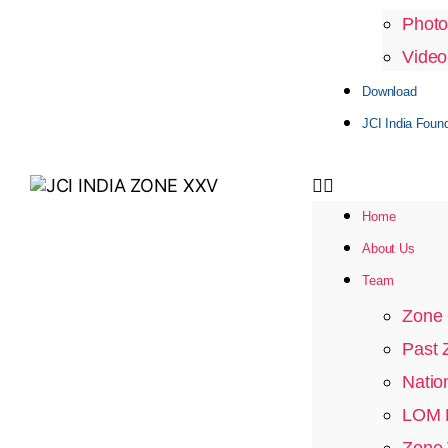
Photo
Video
Download
JCI India Foun
Home
About Us
Team
Zone 
Past 
Natio
LOM P