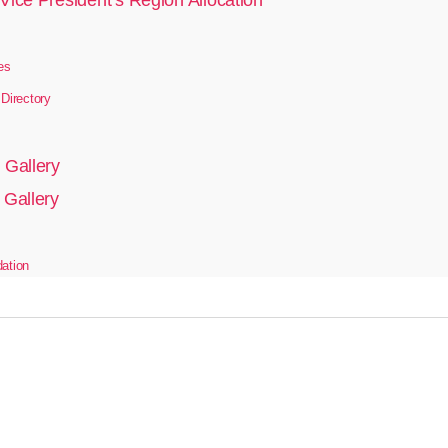
Vice President’s Region Allocation
es
irectory
 Gallery
 Gallery
dation