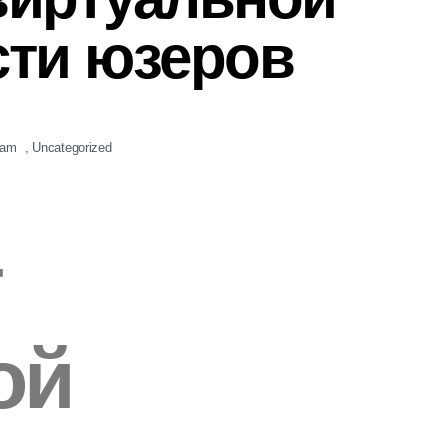
сти юзеров
 am
,
Uncategorized
т
ой