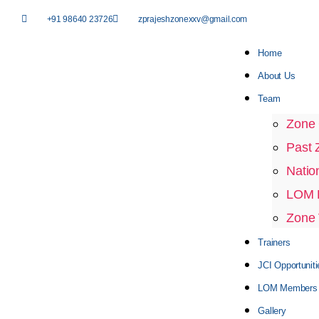
+91 98640 23726
zprajeshzonexxv@gmail.com
Home
About Us
Team
Zone 
Past 
Natio
LOM P
Zone 
Trainers
JCI Opportuniti
LOM Members D
Gallery