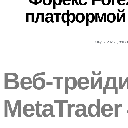
платформой 
May 5, 2026
,
8:03
Веб-трейд
MetaTrader 