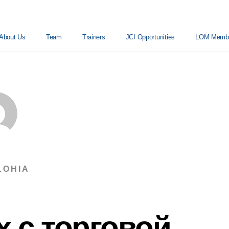
About Us
Team
Trainers
JCI Opportunities
LOM Member
LOHIA
x с торговой