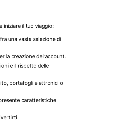
niziare il tuo viaggio:
fra una vasta selezione di
per la creazione dell’account.
ni e il rispetto delle
o, portafogli elettronici o
 presente caratteristiche
vertirti.