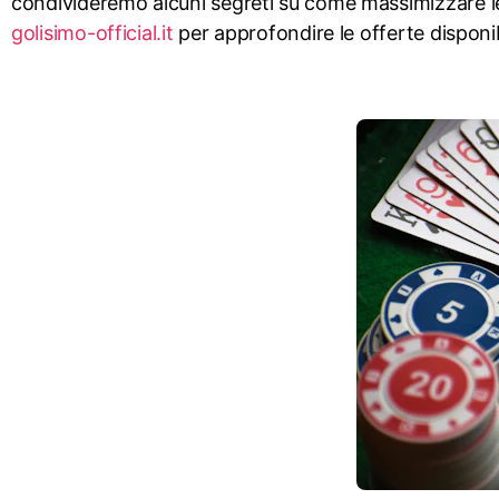
condivideremo alcuni segreti su come massimizzare le p
golisimo-official.it
per approfondire le offerte disponibi