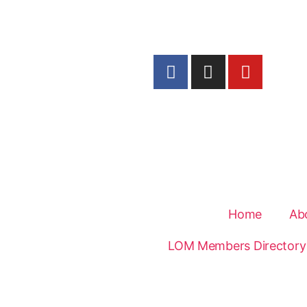
Home
Ab
LOM Members Directory