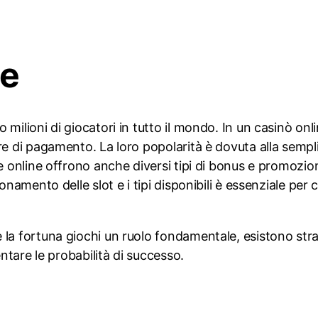
le
milioni di giocatori in tutto il mondo. In un casinò onl
 di pagamento. La loro popolarità è dovuta alla semplici
ne online offrono anche diversi tipi di bonus e promozi
onamento delle slot e i tipi disponibili è essenziale per
 la fortuna giochi un ruolo fondamentale, esistono str
entare le probabilità di successo.