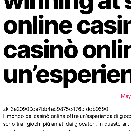
winning at 
online casi
casinò onli
un’esperien
May
zk_3e20900da7bb4ab9875c476cfddb9690
Il mondo dei casinò online offre un’esperienza di gioco
sono tra i giochi più amati dai giocatori. In questo ar