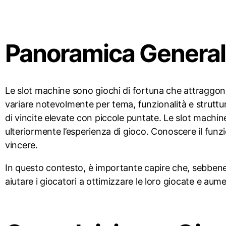
Panoramica Genera
Le slot machine sono giochi di fortuna che attraggono 
variare notevolmente per tema, funzionalità e strutture
di vincite elevate con piccole puntate. Le slot machi
ulteriormente l’esperienza di gioco. Conoscere il funzi
vincere.
In questo contesto, è importante capire che, sebbene
aiutare i giocatori a ottimizzare le loro giocate e aum