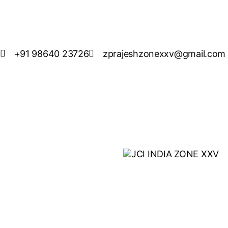
+91 98640 23726
zprajeshzonexxv@gmail.com