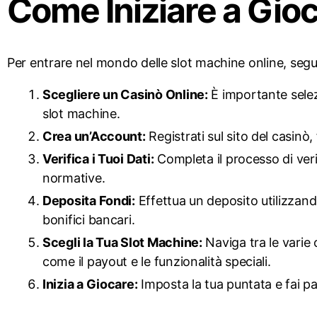
Come Iniziare a Gio
Per entrare nel mondo delle slot machine online, segui
Scegliere un Casinò Online:
È importante selezi
slot machine.
Crea un’Account:
Registrati sul sito del casinò,
Verifica i Tuoi Dati:
Completa il processo di verifi
normative.
Deposita Fondi:
Effettua un deposito utilizzando
bonifici bancari.
Scegli la Tua Slot Machine:
Naviga tra le varie 
come il payout e le funzionalità speciali.
Inizia a Giocare:
Imposta la tua puntata e fai par