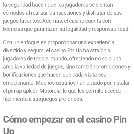
la seguridad hacen que los jugadores se sientan
cómodos al realizar transacciones y disfrutar de sus
juegos favoritos. Además, el casino cuenta con
licencias que garantizan su legalidad y responsabilidad.
Con un enfoque en proporcionar una experiencia
divertida y segura, el casino Pin Up ha atraído a
jugadores de todo el mundo, ofreciendo no solo una
amplia variedad de juegos, sino también promociones y
bonificaciones que hacen que cada visita sea
emocionante. Muchos usuarios han optado por instalar
el pin up apk en Motorola, lo que les permite acceder
fácilmente a sus juegos preferidos.
Cómo empezar en el casino Pin
Up