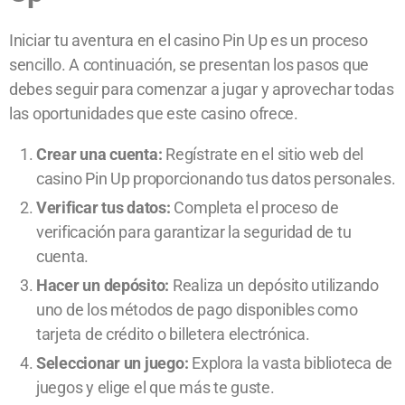
Iniciar tu aventura en el casino Pin Up es un proceso
sencillo. A continuación, se presentan los pasos que
debes seguir para comenzar a jugar y aprovechar todas
las oportunidades que este casino ofrece.
Crear una cuenta:
Regístrate en el sitio web del
casino Pin Up proporcionando tus datos personales.
Verificar tus datos:
Completa el proceso de
verificación para garantizar la seguridad de tu
cuenta.
Hacer un depósito:
Realiza un depósito utilizando
uno de los métodos de pago disponibles como
tarjeta de crédito o billetera electrónica.
Seleccionar un juego:
Explora la vasta biblioteca de
juegos y elige el que más te guste.