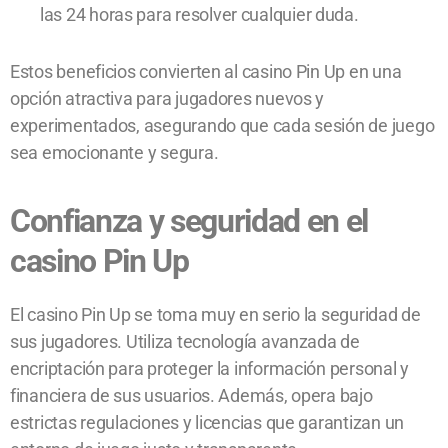
las 24 horas para resolver cualquier duda.
Estos beneficios convierten al casino Pin Up en una
opción atractiva para jugadores nuevos y
experimentados, asegurando que cada sesión de juego
sea emocionante y segura.
Confianza y seguridad en el
casino Pin Up
El casino Pin Up se toma muy en serio la seguridad de
sus jugadores. Utiliza tecnología avanzada de
encriptación para proteger la información personal y
financiera de sus usuarios. Además, opera bajo
estrictas regulaciones y licencias que garantizan un