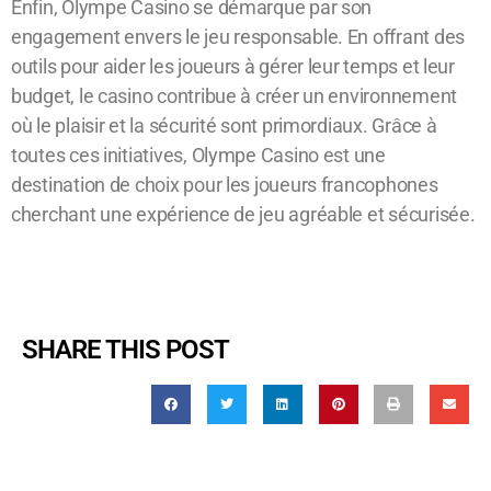
Enfin, Olympe Casino se démarque par son
engagement envers le jeu responsable. En offrant des
outils pour aider les joueurs à gérer leur temps et leur
budget, le casino contribue à créer un environnement
où le plaisir et la sécurité sont primordiaux. Grâce à
toutes ces initiatives, Olympe Casino est une
destination de choix pour les joueurs francophones
cherchant une expérience de jeu agréable et sécurisée.
SHARE THIS POST