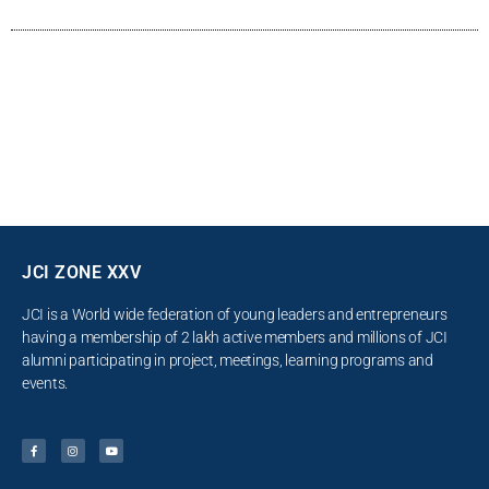
JCI ZONE XXV
JCI is a World wide federation of young leaders and entrepreneurs
having a membership of 2 lakh active members and millions of JCI
alumni participating in project, meetings, learning programs and
events.