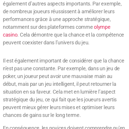
également d’autres aspects importants. Par exemple,
de nombreux joueurs réussissent à améliorer leurs
performances grâce à une approche stratégique,
notamment sur des plateformes comme
olympe
casino
. Cela démontre que la chance et la compétence
peuvent coexister dans l’univers du jeu.
Il est également important de considérer que la chance
n’est pas une constante. Par exemple, dans un jeu de
poker, un joueur peut avoir une mauvaise main au
début, mais par un jeu intelligent, il peut retourner la
situation en sa faveur. Cela met en lumière l’aspect
stratégique du jeu, ce qui fait que les joueurs avertis
peuvent mieux gérer leurs mises et optimiser leurs
chances de gains sur le long terme.
En conséquence, les novices doivent comprendre qu’en