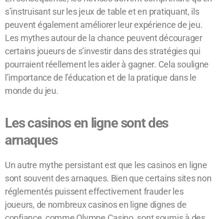
s’instruisant sur les jeux de table et en pratiquant, ils
peuvent également améliorer leur expérience de jeu.
Les mythes autour de la chance peuvent décourager
certains joueurs de s’investir dans des stratégies qui
pourraient réellement les aider à gagner. Cela souligne
l’importance de l’éducation et de la pratique dans le
monde du jeu.
Les casinos en ligne sont des
arnaques
Un autre mythe persistant est que les casinos en ligne
sont souvent des arnaques. Bien que certains sites non
réglementés puissent effectivement frauder les
joueurs, de nombreux casinos en ligne dignes de
confiance, comme Olympe Casino, sont soumis à des