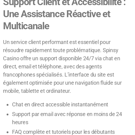
Support Client et Accessibilité :
Une Assistance Réactive et
Multicanale
Un service client performant est essentiel pour
résoudre rapidement toute problématique. Spinsy
Casino offre un support disponible 24/7 via chat en
direct, email et téléphone, avec des agents
francophones spécialisés. L’interface du site est
également optimisée pour une navigation fluide sur
mobile, tablette et ordinateur.
Chat en direct accessible instantanément
Support par email avec réponse en moins de 24
heures
FAQ complète et tutoriels pour les débutants