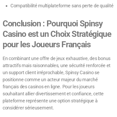
Compatibilité multiplateforme sans perte de qualité
Conclusion : Pourquoi Spinsy
Casino est un Choix Stratégique
pour les Joueurs Français
En combinant une offre de jeux exhaustive, des bonus
attractifs mais raisonnables, une sécurité renforcée et
un support client irréprochable, Spinsy Casino se
positionne comme un acteur majeur du marché
français des casinos en ligne. Pour les joueurs
souhaitant allier divertissement et confiance, cette
plateforme représente une option stratégique à
considérer sérieusement.