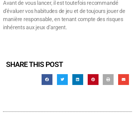
Avant de vous lancer, il est toutefois recommandé
d’évaluer vos habitudes de jeu et de toujours jouer de
manière responsable, en tenant compte des risques
inhérents aux jeux d’argent.
SHARE THIS POST