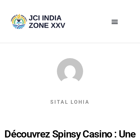
SITAL LOHIA
Découvrez Spinsy Casino : Une