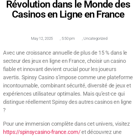
Révolution dans le Monde des
Casinos en Ligne en France
May 12, 2025
,
5:50 pm
,
Uncategorized
Avec une croissance annuelle de plus de 15 % dans le
secteur des jeux en ligne en France, choisir un casino
fiable et innovant devient crucial pour les joueurs
avertis. Spinsy Casino s’impose comme une plateforme
incontournable, combinant sécurité, diversité de jeux et
expériences utilisateur optimales. Mais qu’est-ce qui
distingue réellement Spinsy des autres casinos en ligne
?
Pour une immersion complète dans cet univers, visitez
https://spinsycasino-france.com/
et découvrez une