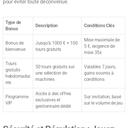
pour éviter toute déconvenue.
Type de
Description
Conditions Clés
Bonus
Mise maximale de
Bonus de
Jusqu’à 1000 € + 100
5 €, exigence de
bienvenue
tours gratuits
mise 35x
Tours
50 tours gratuits sur
Valables 7 jours,
gratuits
une sélection de
gains soumis à
hebdomadai
machines
conditions
res
Accès à des offres
Programme
Sur invitation, basé
exclusives et
VIP
sur le volume de jeu
gestionnaire dédié