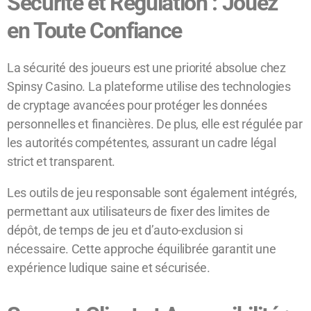
Sécurité et Régulation : Jouez
en Toute Confiance
La sécurité des joueurs est une priorité absolue chez
Spinsy Casino. La plateforme utilise des technologies
de cryptage avancées pour protéger les données
personnelles et financières. De plus, elle est régulée par
les autorités compétentes, assurant un cadre légal
strict et transparent.
Les outils de jeu responsable sont également intégrés,
permettant aux utilisateurs de fixer des limites de
dépôt, de temps de jeu et d’auto-exclusion si
nécessaire. Cette approche équilibrée garantit une
expérience ludique saine et sécurisée.