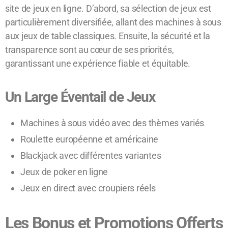
site de jeux en ligne. D’abord, sa sélection de jeux est
particulièrement diversifiée, allant des machines à sous
aux jeux de table classiques. Ensuite, la sécurité et la
transparence sont au cœur de ses priorités,
garantissant une expérience fiable et équitable.
Un Large Éventail de Jeux
Machines à sous vidéo avec des thèmes variés
Roulette européenne et américaine
Blackjack avec différentes variantes
Jeux de poker en ligne
Jeux en direct avec croupiers réels
Les Bonus et Promotions Offerts