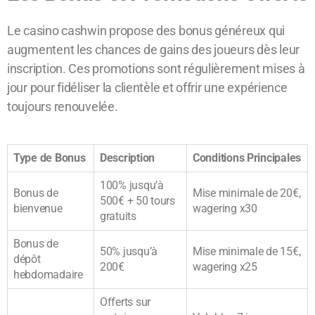
Le casino cashwin propose des bonus généreux qui
augmentent les chances de gains des joueurs dès leur
inscription. Ces promotions sont régulièrement mises à
jour pour fidéliser la clientèle et offrir une expérience
toujours renouvelée.
Type de Bonus
Description
Conditions Principales
100% jusqu’à
Bonus de
Mise minimale de 20€,
500€ + 50 tours
bienvenue
wagering x30
gratuits
Bonus de
50% jusqu’à
Mise minimale de 15€,
dépôt
200€
wagering x25
hebdomadaire
Offerts sur