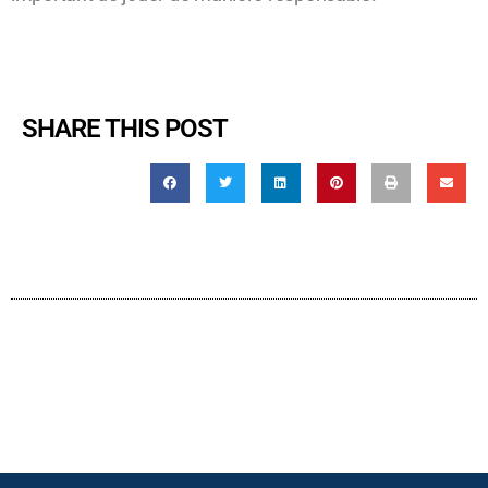
SHARE THIS POST