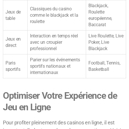
Blackjack,
Classiques du casino
Jeux de
Roulette
comme le blackjack et la
table
européenne,
roulette
Baccarat
Interaction en temps réel
Live Roulette, Live
Jeux en
avec un croupier
Poker, Live
direct
professionnel
Blackjack
Parier sur les événements
Paris
Football, Tennis,
sportifs nationaux et
sportifs
Basketball
internationaux
Optimiser Votre Expérience de
Jeu en Ligne
Pour profiter pleinement des casinos en ligne, il est