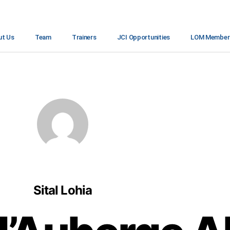
ut Us
Team
Trainers
JCI Opportunities
LOM Members
Sital Lohia