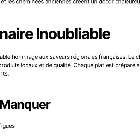
e et les cheminées anciennes créent un décor chaleureu
naire Inoubliable
table hommage aux saveurs régionales françaises. Le c
oduits locaux et de qualité. Chaque plat est préparé av
nts.
s Manquer
figues