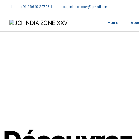
+91 98640 23726
zprajeshzonexxv@gmail.com
Home
Abo