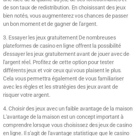
de son taux de redistribution. En choisissant des jeux
bien notés, vous augmenterez vos chances de passer
un bon moment et de gagner de l'argent.
3. Essayer les jeux gratuitement De nombreuses
plateformes de casino en ligne offrent la possibilité
d'essayer les jeux gratuitement avant de jouer avec de
l'argent réel. Profitez de cette option pour tester
différents jeux et voir ceux qui vous plaisent le plus.
Cela vous permettra également de vous familiariser
avec les règles et les stratégies des jeux avant de
risquer votre argent.
4. Choisir des jeux avec un faible avantage de la maison
L'avantage de la maison est un concept important à
comprendre lorsque vous choisissez des jeux de casino
en ligne. Il s'agit de l'avantage statistique que le casino