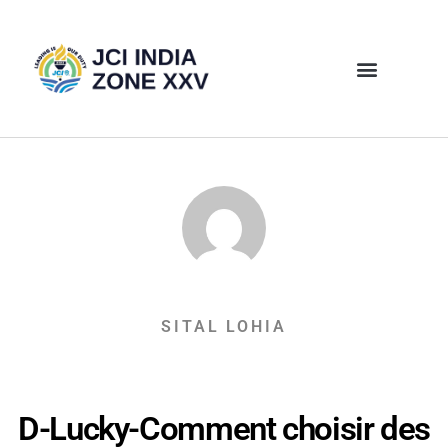
SITAL LOHIA
D-Lucky-Comment choisir des