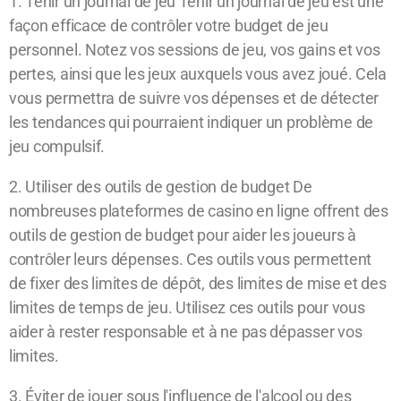
1. Tenir un journal de jeu Tenir un journal de jeu est une
façon efficace de contrôler votre budget de jeu
personnel. Notez vos sessions de jeu, vos gains et vos
pertes, ainsi que les jeux auxquels vous avez joué. Cela
vous permettra de suivre vos dépenses et de détecter
les tendances qui pourraient indiquer un problème de
jeu compulsif.
2. Utiliser des outils de gestion de budget De
nombreuses plateformes de casino en ligne offrent des
outils de gestion de budget pour aider les joueurs à
contrôler leurs dépenses. Ces outils vous permettent
de fixer des limites de dépôt, des limites de mise et des
limites de temps de jeu. Utilisez ces outils pour vous
aider à rester responsable et à ne pas dépasser vos
limites.
3. Éviter de jouer sous l'influence de l'alcool ou des