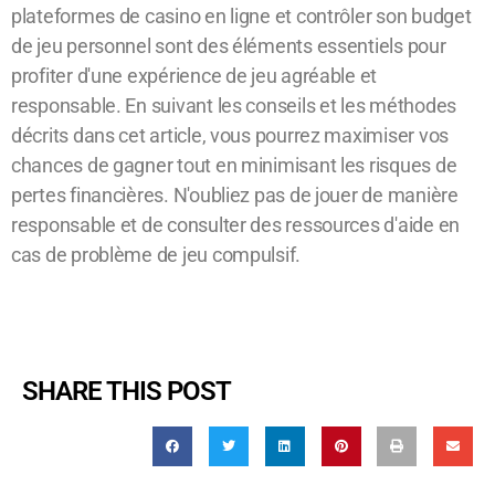
plateformes de casino en ligne et contrôler son budget
de jeu personnel sont des éléments essentiels pour
profiter d'une expérience de jeu agréable et
responsable. En suivant les conseils et les méthodes
décrits dans cet article, vous pourrez maximiser vos
chances de gagner tout en minimisant les risques de
pertes financières. N'oubliez pas de jouer de manière
responsable et de consulter des ressources d'aide en
cas de problème de jeu compulsif.
SHARE THIS POST