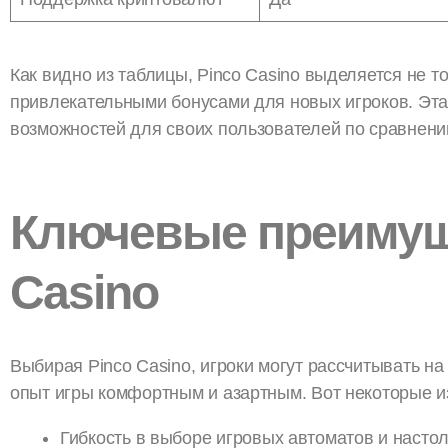
Как видно из таблицы, Pinco Casino выделяется не т
привлекательными бонусами для новых игроков. Эт
возможностей для своих пользователей по сравнени
Ключевые преимущ
Casino
Выбирая Pinco Casino, игроки могут рассчитывать н
опыт игры комфортным и азартным. Вот некоторые из
Гибкость в выборе игровых автоматов и насто