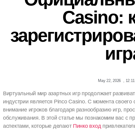
Casino: 
зарегистриров
игр
May 22, 2026
,
12:1
Виртуальный мир азартных игр продолжает развивать
индустрии является Pinco Casino. С момента своего
внимание игроков благодаря разнообразию игр, про
обслуживания. В этой статье мы познакомим вас с п
аспектами, которые делают
Пинко вход
привлекатель