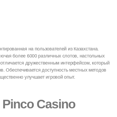
нтированная на пользователей из Казахстана.
лючая более 6000 различных слотов, настольных
а отличается дружественным интерфейсом, который
ков. Обеспечивается доступность местных методов
ущественно улучшает игровой опыт.
 Pinco Casino