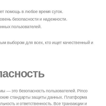
ет помощь в любое время суток.
овень безопасности и надежности.
янных пользователей.
ным выбором для всех, кто ищет качественный и
пасность
ы — это безопасность пользователей. Pinco
высокие стандарты защиты данных. Платформа
ьность и ответственность. Все транзакции и