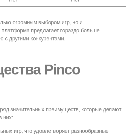
олько огромным выбором игр, но и
а платформа предлагает гораздо больше
ю с другими конкурентами.
ества Pinco
а ряд значительных преимуществ, которые делают
 них:
льных игр, что удовлетворяет разнообразные