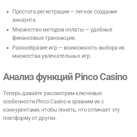
Простота регистрации — легкое создание
аккаунта.
Множество методов оплаты — удобные
финансовые транзакции.
Разнообразие игр — возможность выбора из
множества увлекательных игр.
Анализ функций Pinco Casino
Теперь давайте рассмотрим ключевые
особенности Pinco Casino и сравним их с
конкурентами, чтобы понять, что отличает эту
платформу от других.