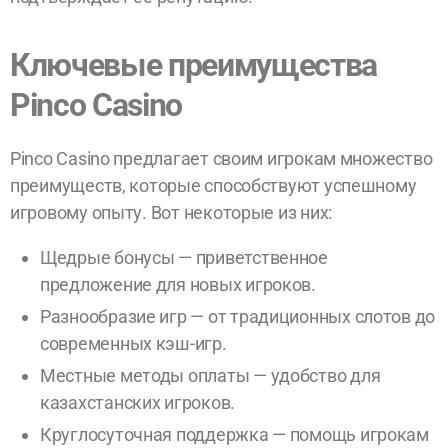
Ключевые преимущества
Pinco Casino
Pinco Casino предлагает своим игрокам множество
преимуществ, которые способствуют успешному
игровому опыту. Вот некоторые из них:
Щедрые бонусы — приветственное
предложение для новых игроков.
Разнообразие игр — от традиционных слотов до
современных кэш-игр.
Местные методы оплаты — удобство для
казахстанских игроков.
Круглосуточная поддержка — помощь игрокам