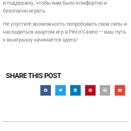
и поддержку, чтобы вам было комфортно и
безопасно играть.
Не упустите возможность попробовать свои силы и
насладиться азартом игр в Pinco Casino — ваш путь
к выигрышу начинается здесь!
SHARE THIS POST