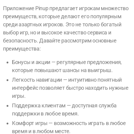
Приложение Pinup предлагает игрокам множество
преимуществ, которые делают его популярным
среди азартных игроков. Это не только богатый
выбор игр, но и высокое качество сервиса и
безопасность. Давайте рассмотрим основные
преимущества:
Бонусы и акции — регулярные предложения,
которые повышают шансы на выигрыш.
Легкость навигации — интуитивно понятный
интерфейс позволяет быстро находить нужные
игры.
Поддержка клиентам — доступная служба
поддержки в любое время.
Комфорт игры — возможность играть в любое
время и в любом месте.