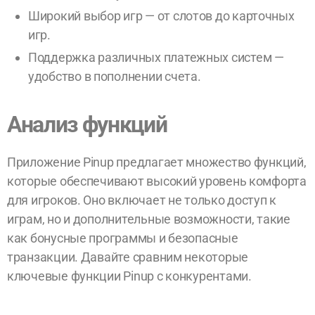
Широкий выбор игр — от слотов до карточных
игр.
Поддержка различных платежных систем —
удобство в пополнении счета.
Анализ функций
Приложение Pinup предлагает множество функций,
которые обеспечивают высокий уровень комфорта
для игроков. Оно включает не только доступ к
играм, но и дополнительные возможности, такие
как бонусные программы и безопасные
транзакции. Давайте сравним некоторые
ключевые функции Pinup с конкурентами.