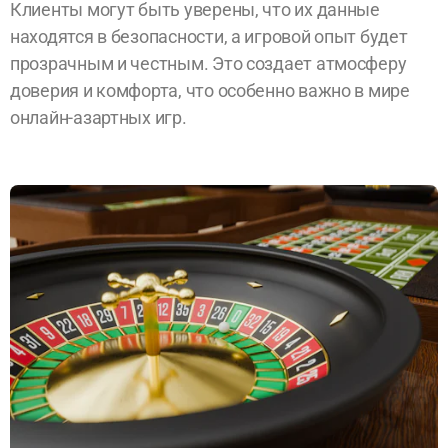
Клиенты могут быть уверены, что их данные
находятся в безопасности, а игровой опыт будет
прозрачным и честным. Это создает атмосферу
доверия и комфорта, что особенно важно в мире
онлайн-азартных игр.