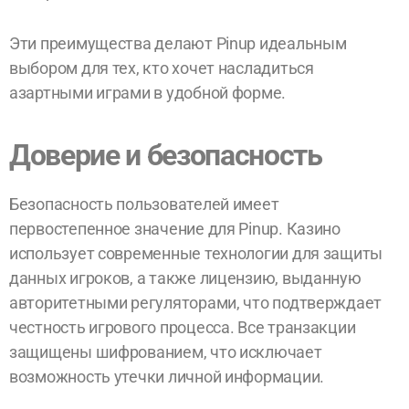
Эти преимущества делают Pinup идеальным
выбором для тех, кто хочет насладиться
азартными играми в удобной форме.
Доверие и безопасность
Безопасность пользователей имеет
первостепенное значение для Pinup. Казино
использует современные технологии для защиты
данных игроков, а также лицензию, выданную
авторитетными регуляторами, что подтверждает
честность игрового процесса. Все транзакции
защищены шифрованием, что исключает
возможность утечки личной информации.