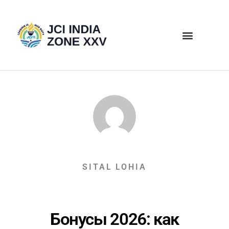
SITAL LOHIA
Бонусы 2026: как