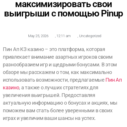
максимизировать свои
выигрыши с помощью Pinup
May 25, 2026
,
12:11 am
,
Uncategorized
Пин Ап КЗ казино – это платформа, которая
привлекает внимание азартных игроков своим
разнообразием игр и щедрыми бонусами. В этом
обзоре мы расскажем о том, как максимально
использовать возможности, предлагаемые
Пин Ап
казино
, а также о лучших стратегиях для
увеличения выигрышей. Предоставляя
актуальную информацию о бонусах и акциях, мы
поможем вам стать более уверенными в своих
играх и увеличим ваши шансы на успех.