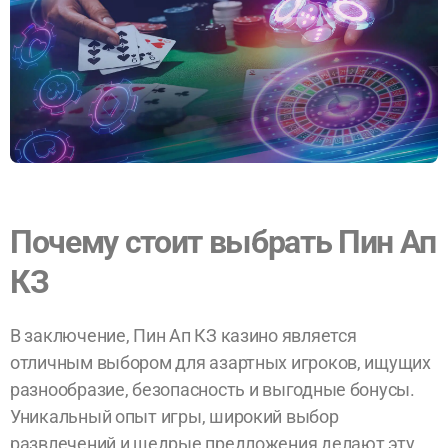
Почему стоит выбрать Пин Ап
КЗ
В заключение, Пин Ап КЗ казино является
отличным выбором для азартных игроков, ищущих
разнообразие, безопасность и выгодные бонусы.
Уникальный опыт игры, широкий выбор
развлечений и щедрые предложения делают эту