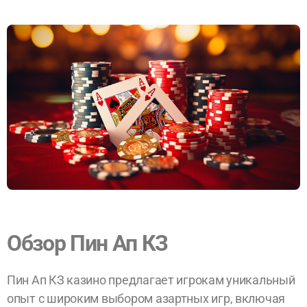
Обзор Пин Ап КЗ
Пин Ап КЗ казино предлагает игрокам уникальный
опыт с широким выбором азартных игр, включая