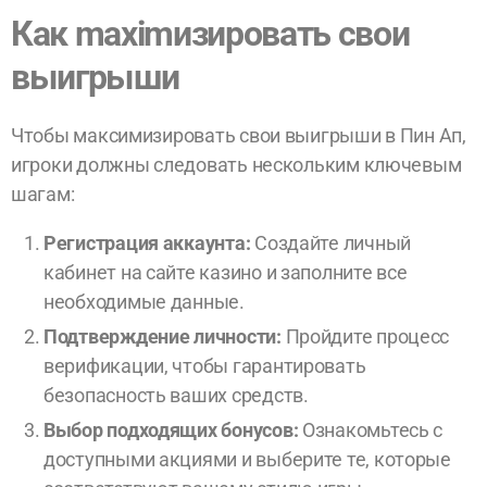
Как maximизировать свои
выигрыши
Чтобы максимизировать свои выигрыши в Пин Ап,
игроки должны следовать нескольким ключевым
шагам:
Регистрация аккаунта:
Создайте личный
кабинет на сайте казино и заполните все
необходимые данные.
Подтверждение личности:
Пройдите процесс
верификации, чтобы гарантировать
безопасность ваших средств.
Выбор подходящих бонусов:
Ознакомьтесь с
доступными акциями и выберите те, которые