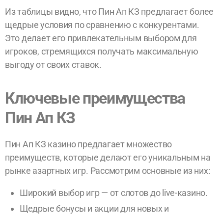
Из таблицы видно, что Пин Ап КЗ предлагает более
щедрые условия по сравнению с конкурентами.
Это делает его привлекательным выбором для
игроков, стремящихся получать максимальную
выгоду от своих ставок.
Ключевые преимущества
Пин Ап КЗ
Пин Ап КЗ казино предлагает множество
преимуществ, которые делают его уникальным на
рынке азартных игр. Рассмотрим основные из них:
Широкий выбор игр — от слотов до live-казино.
Щедрые бонусы и акции для новых и