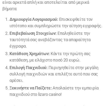
είναι αρκετά απλή και αποτελείται από μερικά
βήματα:
Δημιουργία Λογαριασμού:
Επισκεφθείτε τον
ιστότοπο και συμπληρώστε την αίτηση εγγραφής.
Επιβεβαίωση Στοιχείων:
Επαληθεύστε την
ταυτότητά σας ανεβάζοντας τα απαραίτητα
έγγραφα.
Κατάθεση Χρημάτων:
Κάντε την πρώτη σας
κατάθεση, με ελάχιστο ποσό 20 ευρώ.
Επιλογή Παιχνιδιού:
Περιηγηθείτε στην μεγάλη
συλλογή παιχνιδιών και επιλέξτε αυτό που σας
αρέσει.
Ξεκινήστε να Παίζετε:
Απολαύστε την εμπειρία
παιχνιδιού στο lizaro casino!