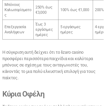
Μπόνους
250% έως
Καλωσορίσματο
100% έως €1,000
200% 
€3,000
ς
Έως 3
Επεξεργασία
5 εργάσιμες
4 εργά
εργάσιμες
Αναλήψεων
ημέρες
ημέρε
ημέρες
Η σύγκριση αυτή δείχνει ότι το lizaro casino
προσφέρει περισσότερα παιχνίδια και καλύτερα
μπόνους σε σχέση με τους ανταγωνιστές του,
κάνοντάς το μια πολύ ελκυστική επιλογή για τους
παίκτες.
Κύρια Οφέλη