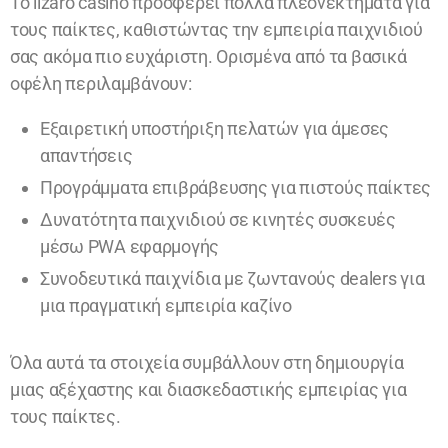
Το lizaro casino προσφέρει πολλά πλεονεκτήματα για
τους παίκτες, καθιστώντας την εμπειρία παιχνιδιού
σας ακόμα πιο ευχάριστη. Ορισμένα από τα βασικά
οφέλη περιλαμβάνουν:
Εξαιρετική υποστήριξη πελατών για άμεσες
απαντήσεις
Προγράμματα επιβράβευσης για πιστούς παίκτες
Δυνατότητα παιχνιδιού σε κινητές συσκευές
μέσω PWA εφαρμογής
Συνοδευτικά παιχνίδια με ζωντανούς dealers για
μια πραγματική εμπειρία καζίνο
Όλα αυτά τα στοιχεία συμβάλλουν στη δημιουργία
μιας αξέχαστης και διασκεδαστικής εμπειρίας για
τους παίκτες.