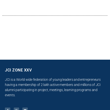
JCI ZONE XXV
JCI is a World wide federation of young leaders and entrepreneurs
having a membership of 2 lakh active members and millions of JCI
alumni participating in project, meetings, learning programs and
events.