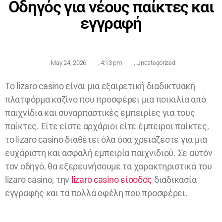
Οδηγός για νέους παίκτες και
εγγραφή
May 24, 2026
,
4:13 pm
,
Uncategorized
Το lizaro casino είναι μια εξαιρετική διαδικτυακή
πλατφόρμα καζίνο που προσφέρει μια ποικιλία από
παιχνίδια και συναρπαστικές εμπειρίες για τους
παίκτες. Είτε είστε αρχάριοι είτε έμπειροι παίκτες,
το lizaro casino διαθέτει όλα όσα χρειάζεστε για μια
ευχάριστη και ασφαλή εμπειρία παιχνιδιού. Σε αυτόν
τον οδηγό, θα εξερευνήσουμε τα χαρακτηριστικά του
lizaro casino, την
lizaro casino είσοδος
διαδικασία
εγγραφής και τα πολλά οφέλη που προσφέρει.